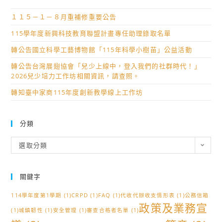
１１５－１－８月重補修重要公告
115學年度新興科技教育聯盟計畫專任助理錄取名單
轉公告國立科學工藝博物館「115年科學小樹苗」公益活動
轉公告台灣展翅協會「兒少上線中，登入我們的社群時代！」
2026兒少培力工作坊相關資訊，請查照。
轉知臺中家商115年度創新教學線上工作坊
分類
分
選取分類
類
關鍵字
114學年度第1學期
(1)
CRPD
(1)
FAQ
(1)
代收代辦收支情形表
(1)
公務信箱
政策及業務宣
(1)
城鎮韌性
(1)
安全管理
(1)
審查合格者名單
(1)