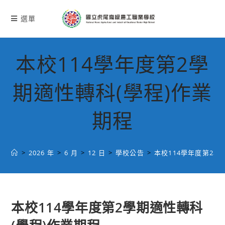
跳
轉
選單
至
主
要
本校114學年度第2學
內
容
期適性轉科(學程)作業
期程
>
2026 年
>
6 月
>
12 日
>
學校公告
>
本校114學年度第2學
本校114學年度第2學期適性轉科