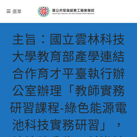
跳
轉
選單
至
主
要
主旨：國立雲林科技
內
容
大學教育部產學連結
合作育才平臺執行辦
公室辦理「教師實務
研習課程-綠色能源電
池科技實務研習」，