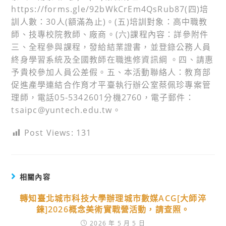
https://forms.gle/92bWkCrEm4QsRub87(四)培
訓人數：30人(額滿為止)。(五)培訓對象：高中職教
師、技專校院教師、廠商。(六)課程內容：詳參附件
三、全程參與課程，發給結業證書，並登錄公務人員
終身學習系統及全國教師在職進修資訊綱 。四、請惠
予貴校參加人員公差假。五、本活動聯絡人：教育部
促進產學連結合作育才平臺執行辦公室蔡佩珍專案管
理師，電話05-5342601分機2760，電子郵件：
tsaipc@yuntech.edu.tw。
Post Views:
131
相關內容
轉知臺北城市科技大學辦理城市數媒ACG[大師淬
鍊]2026概念美術實戰營活動，請查照。
2026 年 5 月 5 日