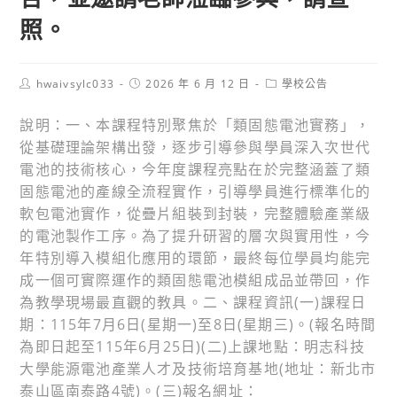
照。
Post
Post
Post
hwaivsylc033
2026 年 6 月 12 日
學校公告
author:
published:
category:
說明：一、本課程特別聚焦於「類固態電池實務」，
從基礎理論架構出發，逐步引導參與學員深入次世代
電池的技術核心，今年度課程亮點在於完整涵蓋了類
固態電池的產線全流程實作，引導學員進行標準化的
軟包電池實作，從疊片組裝到封裝，完整體驗產業級
的電池製作工序。為了提升研習的層次與實用性，今
年特別導入模組化應用的環節，最終每位學員均能完
成一個可實際運作的類固態電池模組成品並帶回，作
為教學現場最直觀的教具。二、課程資訊(一)課程日
期：115年7月6日(星期一)至8日(星期三)。(報名時間
為即日起至115年6月25日)(二)上課地點：明志科技
大學能源電池產業人才及技術培育基地(地址：新北市
泰山區南泰路4號)。(三)報名網址：