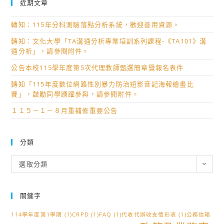
近期文章
轉知：115年分科測驗落點分析系統，歡迎善用資源。
轉知：文化大學「TA溝通分析專業培訓系列課程-《TA101》溝
通分析」，請參閱附件。
公告本校115學年度第5次代理教師甄選簡章暨報名表件
轉知「115年度數位網路性別暴力防治短影音記海報繪畫比
賽」，鼓勵同學踴躍參與，請參閱附件。
１１５－１－８月重補修重要公告
分類
分
選取分類
類
關鍵字
114學年度第1學期
(1)
CRPD
(1)
FAQ
(1)
代收代辦收支情形表
(1)
公務信箱