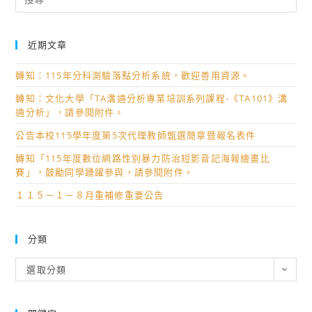
for:
近期文章
轉知：115年分科測驗落點分析系統，歡迎善用資源。
轉知：文化大學「TA溝通分析專業培訓系列課程-《TA101》溝
通分析」，請參閱附件。
公告本校115學年度第5次代理教師甄選簡章暨報名表件
轉知「115年度數位網路性別暴力防治短影音記海報繪畫比
賽」，鼓勵同學踴躍參與，請參閱附件。
１１５－１－８月重補修重要公告
分類
分
選取分類
類