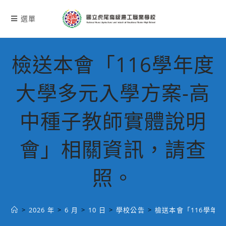
跳
轉
選單
至
主
要
檢送本會「116學年度
內
容
大學多元入學方案-高
中種子教師實體說明
會」相關資訊，請查
照。
>
2026 年
>
6 月
>
10 日
>
學校公告
>
檢送本會「116學年