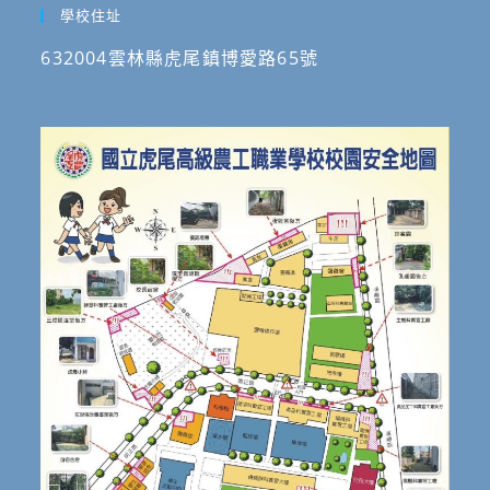
學校住址
632004雲林縣虎尾鎮博愛路65號