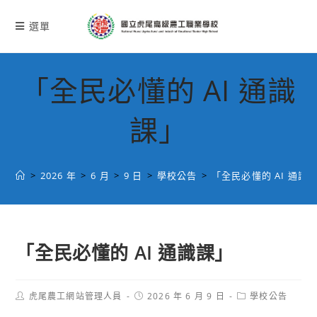
跳
轉
選單
至
主
要
「全民必懂的 AI 通識
內
容
課」
>
2026 年
>
6 月
>
9 日
>
學校公告
>
「全民必懂的 AI 通識
「全民必懂的 AI 通識課」
Post
Post
Post
虎尾農工網站管理人員
2026 年 6 月 9 日
學校公告
author:
published:
category: