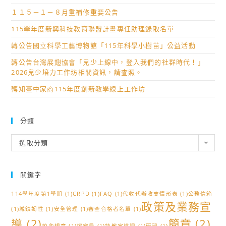
１１５－１－８月重補修重要公告
115學年度新興科技教育聯盟計畫專任助理錄取名單
轉公告國立科學工藝博物館「115年科學小樹苗」公益活動
轉公告台灣展翅協會「兒少上線中，登入我們的社群時代！」
2026兒少培力工作坊相關資訊，請查照。
轉知臺中家商115年度創新教學線上工作坊
分類
分
選取分類
類
關鍵字
114學年度第1學期
(1)
CRPD
(1)
FAQ
(1)
代收代辦收支情形表
(1)
公務信箱
政策及業務宣
(1)
城鎮韌性
(1)
安全管理
(1)
審查合格者名單
(1)
導
(2)
簡章
(2)