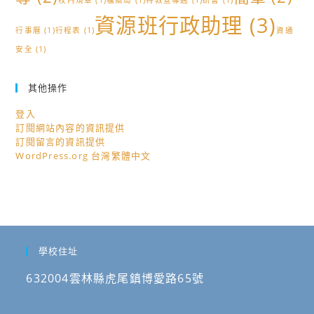
校內規章
(1)
檔案局
(1)
特教宣導週
(1)
研習
(1)
資源班行政助理
(3)
行事曆
(1)
行程表
(1)
資通
安全
(1)
其他操作
登入
訂閱網站內容的資訊提供
訂閱留言的資訊提供
WordPress.org 台灣繁體中文
學校住址
632004雲林縣虎尾鎮博愛路65號