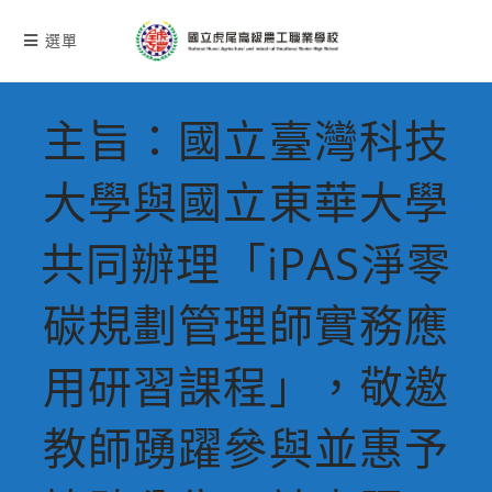
跳
轉
選單
至
主
要
主旨：國立臺灣科技
內
容
大學與國立東華大學
共同辦理「iPAS淨零
碳規劃管理師實務應
用研習課程」，敬邀
教師踴躍參與並惠予