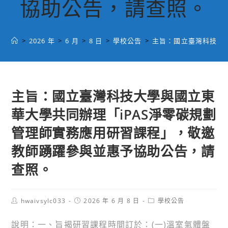
協助公告，請查照。
>
2026 年
>
6 月
>
8 日
>
學校公告
>
主旨：國立臺灣科技大
主旨：國立臺灣科技大學與國立東
華大學共同辦理「iPAS淨零碳規劃
管理師實務應用研習課程」，敬邀
教師踴躍參與並惠予協助公告，請
查照。
Post
Post
Post
hwaivsylc033
2026 年 6 月 8 日
學校公告
author:
published:
category:
說明：一、旨揭研習課程時間訂於：(一)溫室氣體盤