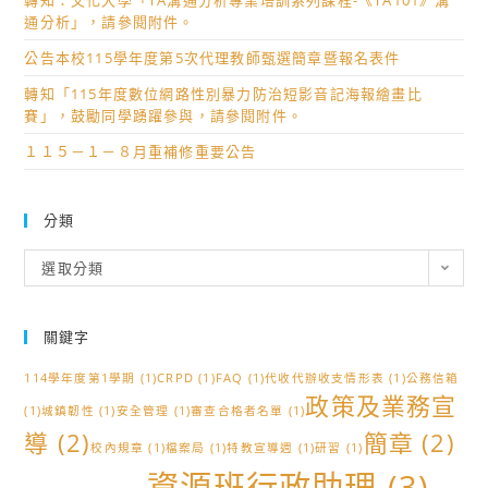
轉知：文化大學「TA溝通分析專業培訓系列課程-《TA101》溝
通分析」，請參閱附件。
公告本校115學年度第5次代理教師甄選簡章暨報名表件
轉知「115年度數位網路性別暴力防治短影音記海報繪畫比
賽」，鼓勵同學踴躍參與，請參閱附件。
１１５－１－８月重補修重要公告
分類
分
選取分類
類
關鍵字
114學年度第1學期
(1)
CRPD
(1)
FAQ
(1)
代收代辦收支情形表
(1)
公務信箱
政策及業務宣
(1)
城鎮韌性
(1)
安全管理
(1)
審查合格者名單
(1)
導
(2)
簡章
(2)
校內規章
(1)
檔案局
(1)
特教宣導週
(1)
研習
(1)
資源班行政助理
(3)