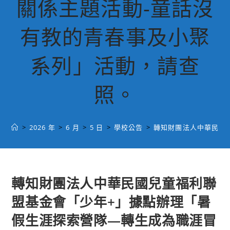
關係主題活動-童話沒
有教的青春事及小聚
系列」活動，請查
照。
>
2026 年
>
6 月
>
5 日
>
學校公告
>
轉知財團法人中華民國
轉知財團法人中華民國兒童福利聯
盟基金會「少年+」據點辦理「暑
假生涯探索營隊—轉生成為職涯冒