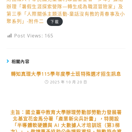
辦理「暑假生涯探索營隊—轉生成為職涯冒險家」及
第三季「人際關係主題活動-童話沒有教的青春事及小
聚系列」-附件二
下載
Post Views:
165
相關內容
轉知真理大學115學年度學士班特殊選才招生訊息
2025 年 10 月 20 日
主旨：國立臺中教育大學辦理勞動部勞動力發展署
北基宜花金馬分署「產業新尖兵計畫」，特開設
「半導體軟硬體與 AI 大數據人才培訓班（第3梯
次）」，敬請惠予協助公告課程資訊，鼓勵符合資