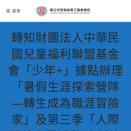
跳
轉
選單
至
主
要
轉知財團法人中華民
內
容
國兒童福利聯盟基金
會「少年+」據點辦理
「暑假生涯探索營隊
—轉生成為職涯冒險
家」及第三季「人際