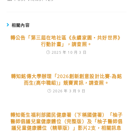
相關內容
轉公告「第三屆在地社區《永續家園・共好世界》
行動計畫」，請查照。
2025 年 10 月 3 日
轉知銘傳大學辦理「2026創新創意設計比賽-為銘
而生(高中職組)」競賽資訊，請查照。
2026 年 3 月 9 日
轉知衛生福利部國民健康署（下稱國健署）「柚子
醫師倡議兒童健康體位（完整版）及「柚子醫師倡
議兒童健康體位（精華版）」影片2支，相關訊息