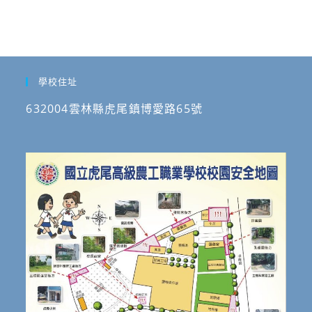
學校住址
632004雲林縣虎尾鎮博愛路65號