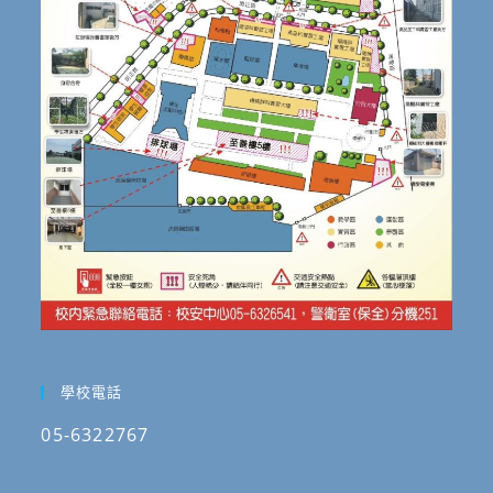
學校電話
05-6322767