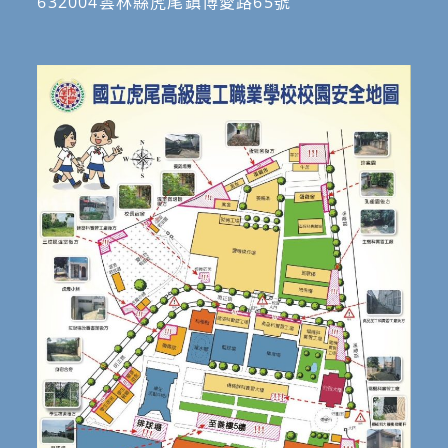
632004雲林縣虎尾鎮博愛路65號