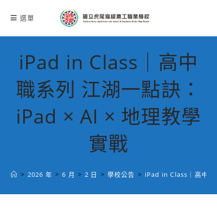
跳
轉
選單
至
主
要
iPad in Class｜高中
內
容
職系列 江湖一點訣：
iPad × AI × 地理教學
實戰
>
2026 年
>
6 月
>
2 日
>
學校公告
>
iPad in Class｜高