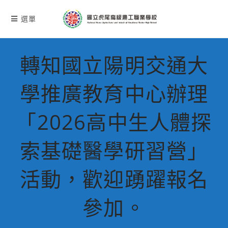
跳
轉
選單
至
主
要
轉知國立陽明交通大
內
容
學推廣教育中心辦理
「2026高中生人體探
索基礎醫學研習營」
活動，歡迎踴躍報名
參加。