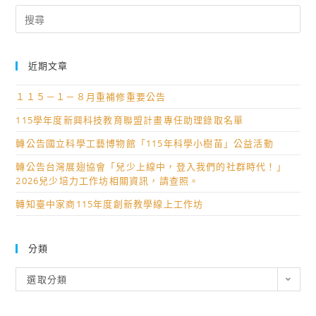
Search
for:
近期文章
１１５－１－８月重補修重要公告
115學年度新興科技教育聯盟計畫專任助理錄取名單
轉公告國立科學工藝博物館「115年科學小樹苗」公益活動
轉公告台灣展翅協會「兒少上線中，登入我們的社群時代！」
2026兒少培力工作坊相關資訊，請查照。
轉知臺中家商115年度創新教學線上工作坊
分類
分
選取分類
類