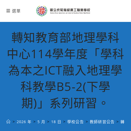
跳
轉
選單
至
主
要
轉知教育部地理學科
內
容
中心114學年度「學科
為本之ICT融入地理學
科教學B5-2(下學
期)」系列研習。
>
2026 年
>
5 月
>
18 日
>
學校公告
>
教師研習公告
>
轉知