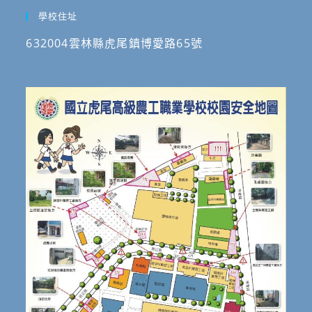
學校住址
632004雲林縣虎尾鎮博愛路65號