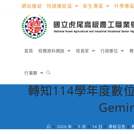
跳
網站連結
快速連結區
新生專區
升學專
轉
至
主
要
內
容
首頁
校務資料開放
校長室
行政單位
行事曆
轉知114學年度數
Gem
>
2026 年
>
5 月
>
14 日
>
學校公告
>