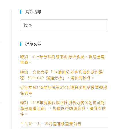
網站搜尋
Search
for:
近期文章
轉知：115年分科測驗落點分析系統，歡迎善用
資源。
轉知：文化大學「TA溝通分析專業培訓系列課
程-《TA101》溝通分析」，請參閱附件。
公告本校115學年度第5次代理教師甄選簡章暨報
名表件
轉知「115年度數位網路性別暴力防治短影音記
海報繪畫比賽」，鼓勵同學踴躍參與，請參閱附
件。
１１５－１－８月重補修重要公告