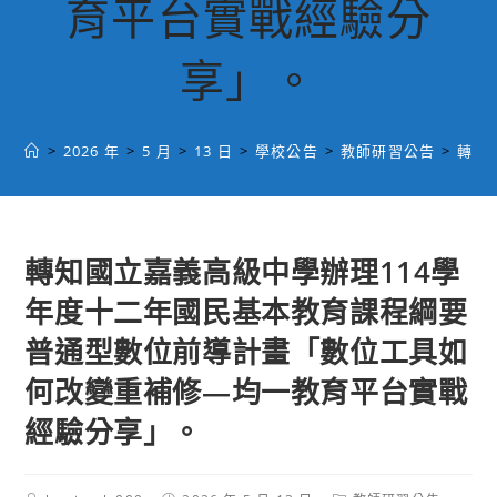
育平台實戰經驗分
享」。
>
2026 年
>
5 月
>
13 日
>
學校公告
>
教師研習公告
>
轉知
轉知國立嘉義高級中學辦理114學
年度十二年國民基本教育課程綱要
普通型數位前導計畫「數位工具如
何改變重補修―均一教育平台實戰
經驗分享」。