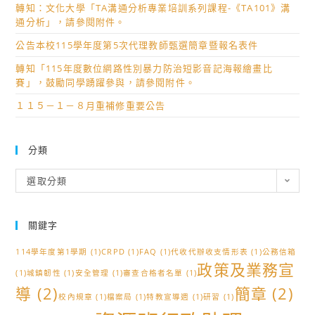
轉知：文化大學「TA溝通分析專業培訓系列課程-《TA101》溝
通分析」，請參閱附件。
公告本校115學年度第5次代理教師甄選簡章暨報名表件
轉知「115年度數位網路性別暴力防治短影音記海報繪畫比
賽」，鼓勵同學踴躍參與，請參閱附件。
１１５－１－８月重補修重要公告
分類
分
選取分類
類
關鍵字
114學年度第1學期
(1)
CRPD
(1)
FAQ
(1)
代收代辦收支情形表
(1)
公務信箱
政策及業務宣
(1)
城鎮韌性
(1)
安全管理
(1)
審查合格者名單
(1)
導
(2)
簡章
(2)
校內規章
(1)
檔案局
(1)
特教宣導週
(1)
研習
(1)