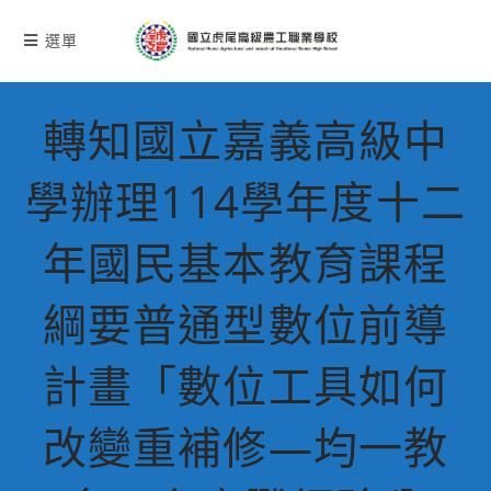
跳
轉
選單
至
主
要
轉知國立嘉義高級中
內
容
學辦理114學年度十二
年國民基本教育課程
綱要普通型數位前導
計畫「數位工具如何
改變重補修―均一教