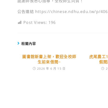
感謝師長悉心指導，全校師生同賀！
公告連結 https://chinese.ndhu.edu.tw/p/406
Post Views:
196
相關內容
圖書館新書上架，歡迎全校師
虎尾農工
生前來借閱~
假閱
2026 年 6 月 15 日
2