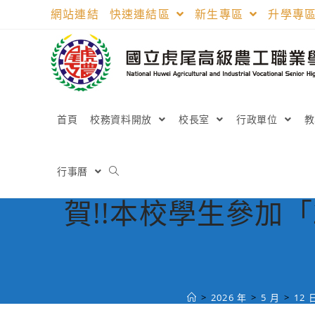
跳
網站連結
快速連結區
新生專區
升學專
轉
至
主
要
內
容
首頁
校務資料開放
校長室
行政單位
行事曆
賀!!本校學生參加
>
2026 年
>
5 月
>
12 