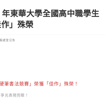
26 年東華大學全國高中職學生
佳作」殊榮
館處室公告
生硬筆書法競賽」榮獲「佳作」殊榮！
校爭光表現亮眼！