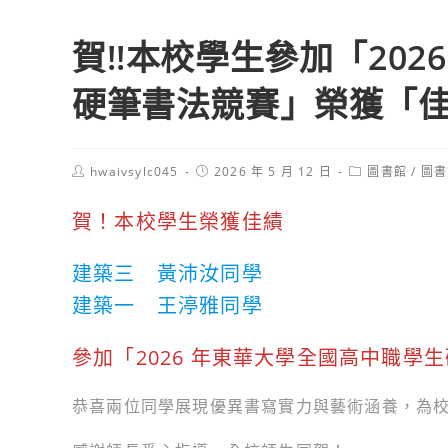
賀!!本校學生參加「20
硬筆書法競賽」榮獲「
Post
Post
Post
hwaivsylc045
2026 年 5 月 12 日
圖書館
/
圖書
author:
published:
category:
賀！本校學生榮獲佳績
建築三 黃沛汝同學
建築一 王渟雅同學
參加「2026 年東華大學全國高中職學
恭喜兩位同學展現優異書寫實力與藝術涵養，為