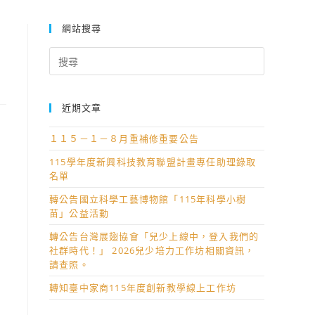
網站搜尋
Search
for:
近期文章
１１５－１－８月重補修重要公告
115學年度新興科技教育聯盟計畫專任助理錄取
名單
轉公告國立科學工藝博物館「115年科學小樹
苗」公益活動
轉公告台灣展翅協會「兒少上線中，登入我們的
社群時代！」 2026兒少培力工作坊相關資訊，
請查照。
轉知臺中家商115年度創新教學線上工作坊