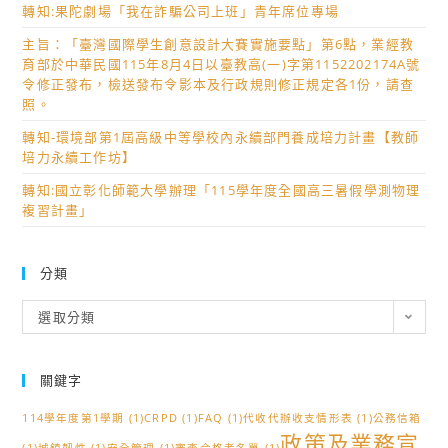
學
轉知:果陀劇場「我在詐騙公司上班」青年席位專場
實
免
會
施
主旨：「臺灣國際學生創意設計大賽實施要點」第6點，業經教
費
舉
育部於中華民國115年8月4日以臺教高(一)字第1152202174A號
計
講
辦
令修正發布，檢送發布令影本及行政規則修正規定各1份，請查
畫」，
座」
照。
第
歡
及
三
轉知-環境部第1屆高級中等學校內永續部門養成培力計畫【教師
迎
「2026
十
培力永續工作坊】
師
暑
一
長
轉知:國立彰化師範大學辦理「115學年度全國高三暑假學測物理
期-
屆
複習計畫」
踴
心
「政
躍
智
大
報
圖
分類
法
名
超
律
分
參
選取分類
記
類
全
加。
憶
國
學
關鍵字
高
習
中
114學年度第1學期
(1)
CRPD
(1)
FAQ
(1)
代收代辦收支情形表
(1)
公務信箱
營」
生
政策及業務宣