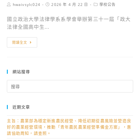
童
Post
Post
Post
hwaivsylc024
2026 年 4 月 22 日
學校公告
推
author:
published:
category:
軍
廣
國立政治大學法律學系系學會舉辦第三十一屆「政大
教
教
法律全國高中生...
育
育
種
中
轉
閱讀全文
子
心
知
教
辦
國
師
理
立
團
暑
政
網站搜尋
行
期
治
政
Search
「心
大
for:
暨
智
學
多
圖
法
元
近期文章
超
律
智
記
學
主旨：農業部為穩定新進農民經營、降低初期從農風險並營造良
能
憶
系
好的農業經營環境，推動「青年農民農業經營準備金方案」，惠
研
親
請協助周知，請查照。
系
習
子