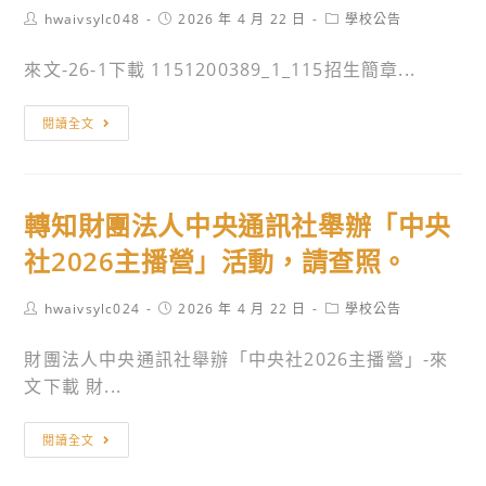
Post
Post
Post
hwaivsylc048
2026 年 4 月 22 日
學校公告
author:
published:
category:
來文-26-1下載 1151200389_1_115招生簡章...
轉
閱讀全文
知
國
立
轉知財團法人中央通訊社舉辦「中央
臺
東
社2026主播營」活動，請查照。
專
科
Post
Post
Post
hwaivsylc024
2026 年 4 月 22 日
學校公告
author:
published:
category:
學
財團法人中央通訊社舉辦「中央社2026主播營」-來
校
文下載 財...
115
年
轉
度
閱讀全文
知
進