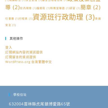
活
(1)
城鎮韌性
(1)
安全管理
(1)
審查合格者名單
(1)
法
導
(2)
動，
簡章
(2)
律
校內規章
(1)
檔案局
(1)
特教宣導週
(1)
研習
(1)
歡
研
資源班行政助理
(3)
迎
行事曆
(1)
行程表
(1)
資通
習
踴
安全
(1)
營」
躍
活
報
動，
其他操作
名
歡
登入
參
迎
訂閱網站內容的資訊提供
加。
踴
訂閱留言的資訊提供
WordPress.org 台灣繁體中文
躍
報
名
參
加。
學校住址
632004雲林縣虎尾鎮博愛路65號