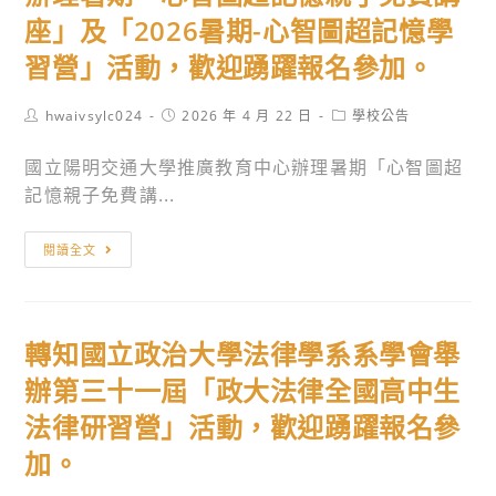
活
專
大
座」及「2026暑期-心智圖超記憶學
動，
班
學
請
習營」活動，歡迎踴躍報名參加。
招
附
查
生
屬
照。
Post
Post
Post
hwaivsylc024
2026 年 4 月 22 日
學校公告
簡
臺
author:
published:
category:
章
中
國立陽明交通大學推廣教育中心辦理暑期「心智圖超
資
高
記憶親子免費講...
訊
級
￼
農
轉
閱讀全文
業
知
職
國
業
立
學
轉知國立政治大學法律學系系學會舉
陽
校
明
辦第三十一屆「政大法律全國高中生
辦
交
法律研習營」活動，歡迎踴躍報名參
理
通
「115
加。
大
年
學