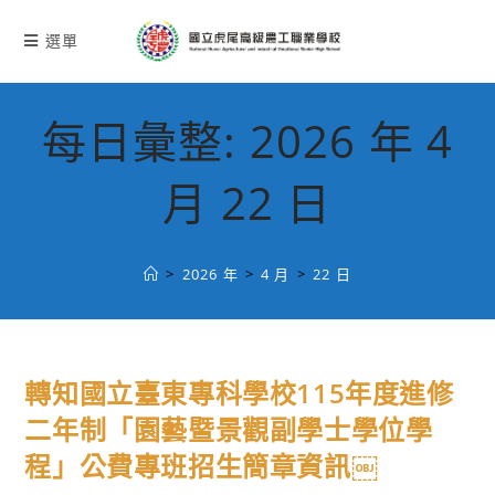
跳
轉
選單
至
主
要
每日彙整: 2026 年 4
內
容
月 22 日
>
2026 年
>
4 月
>
22 日
轉知國立臺東專科學校115年度進修
二年制「園藝暨景觀副學士學位學
程」公費專班招生簡章資訊￼