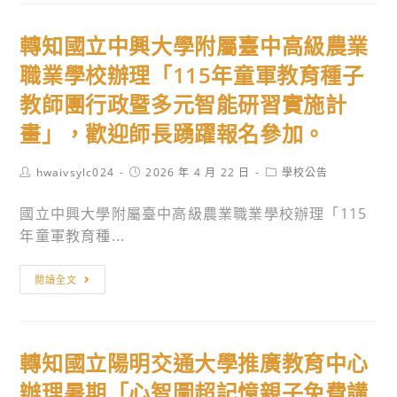
財
修
團
二
轉知國立中興大學附屬臺中高級農業
法
年
人
職業學校辦理「115年童軍教育種子
制
中
「園
教師團行政暨多元智能研習實施計
央
藝
畫」，歡迎師長踴躍報名參加。
通
暨
訊
景
Post
Post
Post
hwaivsylc024
2026 年 4 月 22 日
學校公告
社
觀
author:
published:
category:
舉
副
國立中興大學附屬臺中高級農業職業學校辦理「115
辦
學
年童軍教育種...
「中
士
央
學
轉
閱讀全文
社
位
知
2026
學
國
主
程」
立
播
轉知國立陽明交通大學推廣教育中心
公
中
營」
費
興
辦理暑期「心智圖超記憶親子免費講