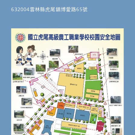
632004雲林縣虎尾鎮博愛路65號