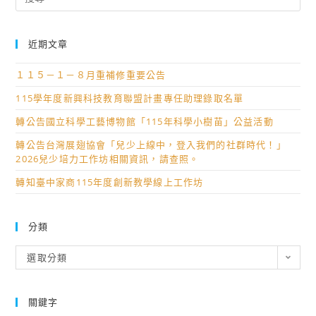
for:
近期文章
１１５－１－８月重補修重要公告
115學年度新興科技教育聯盟計畫專任助理錄取名單
轉公告國立科學工藝博物館「115年科學小樹苗」公益活動
轉公告台灣展翅協會「兒少上線中，登入我們的社群時代！」
2026兒少培力工作坊相關資訊，請查照。
轉知臺中家商115年度創新教學線上工作坊
分類
分
選取分類
類
關鍵字