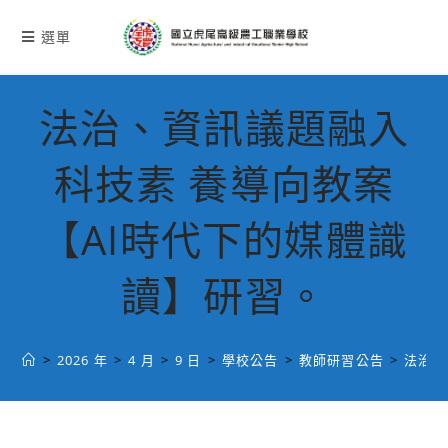
跳
轉
選單
至
主
要
法治、資訊議題融入
內
容
科技素 養導向教案
【AI時代下的媒體識
讀】研習。
>
2026 年
>
4 月
>
9 日
>
學校公告
>
教師研習公告
>
法治、