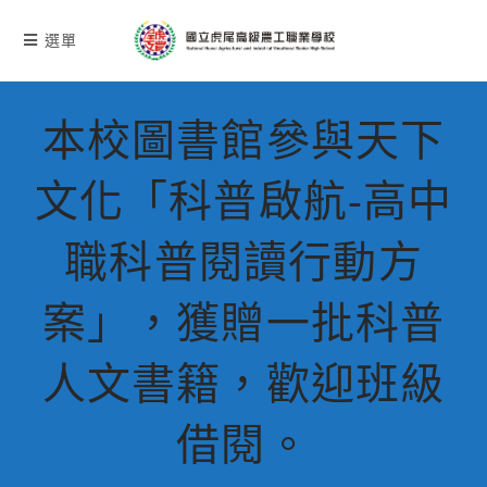
跳
轉
選單
至
主
要
本校圖書館參與天下
內
容
文化「科普啟航-高中
職科普閱讀行動方
案」，獲贈一批科普
人文書籍，歡迎班級
借閱。