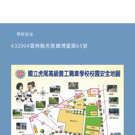
學校住址
632004雲林縣虎尾鎮博愛路65號