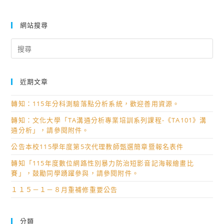
網站搜尋
Search
for:
近期文章
轉知：115年分科測驗落點分析系統，歡迎善用資源。
轉知：文化大學「TA溝通分析專業培訓系列課程-《TA101》溝
通分析」，請參閱附件。
公告本校115學年度第5次代理教師甄選簡章暨報名表件
轉知「115年度數位網路性別暴力防治短影音記海報繪畫比
賽」，鼓勵同學踴躍參與，請參閱附件。
１１５－１－８月重補修重要公告
分類