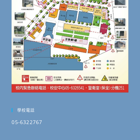
學校電話
05-6322767