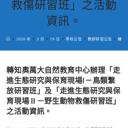
救傷研習班」之活動
資訊。
>
2026 年
>
3 月
>
19 日
>
學校公告
>
教師研習公告
>
轉知
轉知奧萬大自然教育中心辦理「走
進生態研究與保育現場I－鳥類繫
放研習班」及「走進生態研究與保
育現場Ⅱ－野生動物救傷研習班」
之活動資訊。