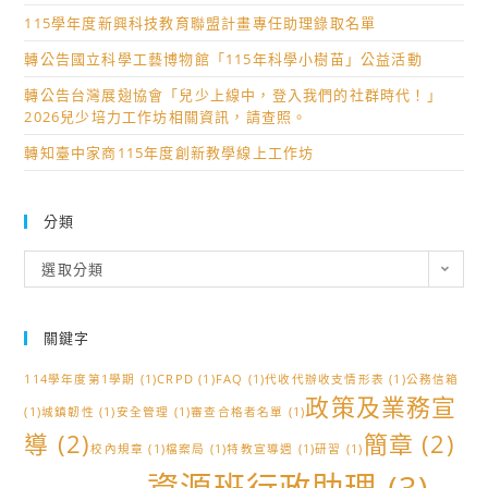
115學年度新興科技教育聯盟計畫專任助理錄取名單
轉公告國立科學工藝博物館「115年科學小樹苗」公益活動
轉公告台灣展翅協會「兒少上線中，登入我們的社群時代！」
2026兒少培力工作坊相關資訊，請查照。
轉知臺中家商115年度創新教學線上工作坊
分類
分
選取分類
類
關鍵字
114學年度第1學期
(1)
CRPD
(1)
FAQ
(1)
代收代辦收支情形表
(1)
公務信箱
政策及業務宣
(1)
城鎮韌性
(1)
安全管理
(1)
審查合格者名單
(1)
導
(2)
簡章
(2)
校內規章
(1)
檔案局
(1)
特教宣導週
(1)
研習
(1)