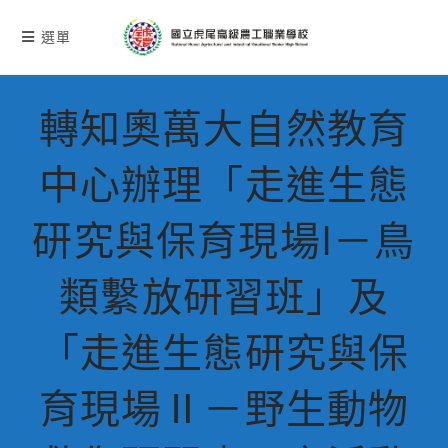
跳
轉
選單
至
主
要
轉知奧萬大自然教育
內
容
中心辦理「走進生態
研究與保育現場I－鳥
類繫放研習班」及
「走進生態研究與保
育現場Ⅱ－野生動物