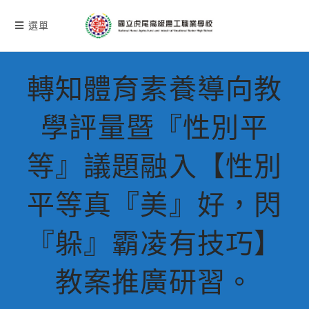
跳
轉
選單
至
主
要
轉知體育素養導向教
內
容
學評量暨『性別平
等』議題融入【性別
平等真『美』好，閃
『躲』霸凌有技巧】
教案推廣研習。