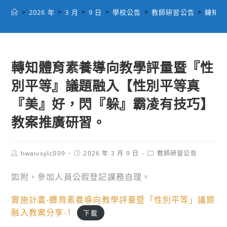
>
2026 年
>
3 月
>
9 日
>
學校公告
>
教師研習公告
>
轉知體
轉知體育素養導向教學評量暨『性
別平等』議題融入【性別平等真
『美』好，閃『躲』霸凌有技巧】
教案推廣研習。
Post
Post
Post
hwaivsylc009
2026 年 3 月 9 日
教師研習公告
author:
published:
category:
如附，參加人員公假登記課務自理。
實施計畫-體育素養導向教學評量暨「性別平等」議題
融入教案分享-1
下載