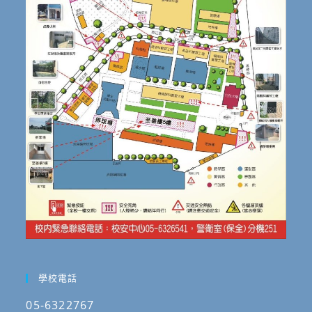
學校電話
05-6322767