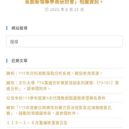
長創新領導學術研討會」相關資訊。
2025 年 8 月 25 日
網站搜尋
Search
for:
近期文章
轉知：115年分科測驗落點分析系統，歡迎善用資源。
轉知：文化大學「TA溝通分析專業培訓系列課程-《TA101》溝
通分析」，請參閱附件。
公告本校115學年度第5次代理教師甄選簡章暨報名表件
轉知「115年度數位網路性別暴力防治短影音記海報繪畫比
賽」，鼓勵同學踴躍參與，請參閱附件。
１１５－１－８月重補修重要公告