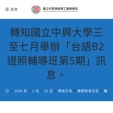
跳
轉
選單
至
主
要
轉知國立中興大學三
內
容
至七月舉辦「台語B2
證照輔導班第5期」訊
息。
>
2026 年
>
2 月
>
25 日
>
學校公告
>
教師研習公告
>
轉知