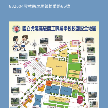
632004雲林縣虎尾鎮博愛路65號