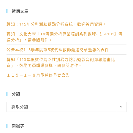
近期文章
轉知：115年分科測驗落點分析系統，歡迎善用資源。
轉知：文化大學「TA溝通分析專業培訓系列課程-《TA101》溝
通分析」，請參閱附件。
公告本校115學年度第5次代理教師甄選簡章暨報名表件
轉知「115年度數位網路性別暴力防治短影音記海報繪畫比
賽」，鼓勵同學踴躍參與，請參閱附件。
１１５－１－８月重補修重要公告
分類
分
選取分類
類
關鍵字