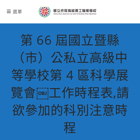
跳
轉
選單
至
主
要
第 66 屆國立暨縣
內
容
（市）公私立高級中
等學校第 4 區科學展
覽會￼工作時程表,請
欲參加的科別注意時
程