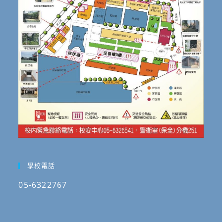
學校電話
05-6322767