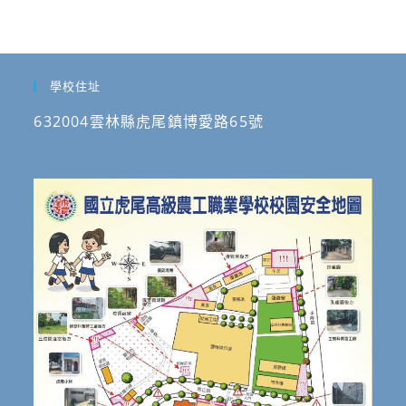
學校住址
632004雲林縣虎尾鎮博愛路65號