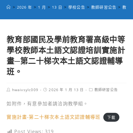
>
2026 年
>
1 月
>
13 日
>
學校公告
>
教師研習公告
>
教育
教育部國民及學前教育署高級中等
學校教師本土語文認證培訓實施計
畫─第二十梯次本土語文認證輔導
班。
Post
Post
Post
hwaivsylc009
2026 年 1 月 13 日
教師研習公告
author:
published:
category:
如附件，有意參加者請洽詢教學組。
實施計畫-第二十梯次本土語文認證輔導班
下載
Post Views:
319