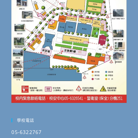
學校電話
05-6322767