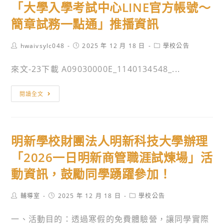
假
「大學入學考試中心LINE官方帳號～
公
試
重
民
衝
簡章試務一點通」推播資訊
補
與
刺
修，
社
班】
Post
Post
Post
hwaivsylc048
2025 年 12 月 18 日
學校公告
因
author:
published:
category:
會
【實
未
來文-23下載 A09030000E_1140134548_...
學
體/
達
科
遠
開
轉
中
閱讀全文
距】」
班
知
心
研
人
教
與
習
數，
育
數
訊
明新學校財團法人明新科技大學辦理
所
部
位
息。
以
國
「2026一日明新商管職涯試煉場」活
學
不
民
習
動資訊，鼓勵同學踴躍參加！
開
及
推
重
學
動
Post
Post
Post
輔導室
2025 年 12 月 18 日
學校公告
補
前
author:
published:
category:
辦
修
教
一、活動目的：透過寒假的免費體驗營，讓同學實際
公