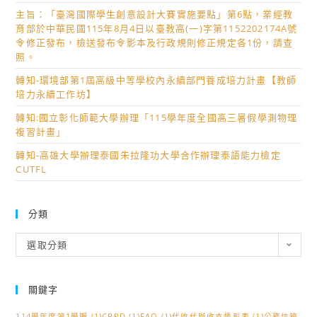
簡
「2026
聯
主旨：「臺灣國際學生創意設計大賽實施要點」第6點，業經教
章
一
育部於中華民國115年8月4日以臺教高(一)字第1152202174A號
盟
試
日
令修正發布，檢送發布令影本及行政規則修正規定各1份，請查
計
照。
務
明
畫
一
新
轉知-環境部第1屆高級中等學校內永續部門養成培力計畫【教師
共
培力永續工作坊】
點
商
同
通」
管
轉知:國立彰化師範大學辦理「115學年度全國高三暑假學測物理
辦
推
職
複習計畫」
理
播
涯
「生
轉知-高雄大學辦理泰國朱拉隆功大學合作辦理泰語能力檢定
資
試
CUTFL
成
訊
煉
式
場」
AI×
分類
活
教
動
分
學
選取分類
類
資
創
訊，
新：
關鍵字
鼓
線
勵
上
114學年度第1學期
(1)
CRPD
(1)
FAQ
(1)
代收代辦收支情形表
(1)
公務信箱