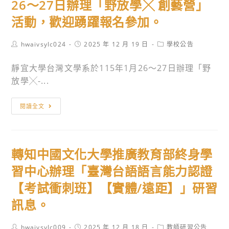
目
26～27日辦理「野放學╳ 創藝營」
行
年
修
數
政
活動，歡迎踴躍報名參加。
12
正
位
助
月
發
教
理
18
Post
布，
Post
Post
hwaivsylc024
2025 年 12 月 19 日
學校公告
學
author:
published:
category:
招
日
茲
工
靜宜大學台灣文學系於115年1月26～27日辦理「野
聘
以
檢
作
放學╳-...
書
臺
送
坊
面
教
發
－
轉
審
閱讀全文
授
布
「因
知
查
國
令
材
靜
合
部
影
網
宜
格
字
本
轉知中國文化大學推廣教育部終身學
╳
大
者
第
及
資
學
習中心辦理「臺灣台語語言能力認證
名
1145406545A
修
通
台
單
【考試衝刺班】【實體/遠距】」研習
號
正
安
灣
令
條
訊息。
全
文
修
文
議
學
正
各
Post
Post
Post
hwaivsylc009
2025 年 12 月 18 日
教師研習公告