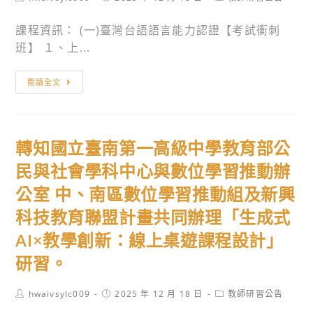
題」
系
author:
published:
category:
發
1
研
於
布，
份，
課程資訊： (一)臺灣台語語言能力認證【考試衝刺
習
115
茲
請
班】 １、上...
年
檢
查
1
轉
送
照。
閱讀全文
月
知
發
26
中
布
～
國
令
27
轉知國立臺南第一高級中學教育部公
文
影
日
化
民與社會學科中心與數位學習推動辦
本
辦
大
及
公室 中、南區數位學習推動組及新興
理
學
修
「野
科技教育聯盟計畫共同辦理「生成式
推
正
放
廣
AI×教學創新：線上桌遊課程設計」
條
學
教
文
研習。
╳
育
各
創
部
1
Post
Post
Post
hwaivsylc009
2025 年 12 月 18 日
教師研習公告
藝
author:
終
published:
category:
份，