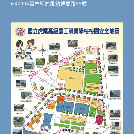
632004雲林縣虎尾鎮博愛路65號