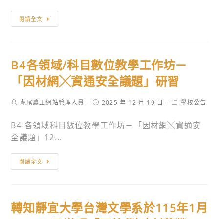
習
國
公
評
114
閱讀全文
告
量
年
114
辦
12
學
法」
月
B4各領域/科目數位教學工作坊－
年
第
18
度
「因材網╳資通安全議題」研習
16
日
國
條，
以
立
業
Post
臺
Post
Post
虎尾農工網站管理人員
2025 年 12 月 19 日
學校公告
author:
published:
category:
高
經
教
B4-各領域科目數位教學工作坊－「因材網╳資通安
級
本
授
全議題」12...
中
部
國
等
於
部
B4
學
閱讀全文
中
字
各
校
華
第
領
資
民
1145406544A
域/
源
國
號
轉知靜宜大學台灣文學系於115年1月
科
班
114
令