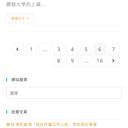
課
育
體驗大學的上課...
室
程
署
中、
。
有
明
南
閱讀全文
關
新
區
「大
學
數
學
校
位
入
財
學
1
...
3
4
5
6
7
Go to the previous page
學
團
習
考
法
8
9
...
16
Go to
推
試
人
動
中
明
組
網站搜尋
心
新
及
LINE
科
Search
新
官
技
for:
興
方
大
科
帳
學
技
近期文章
號
辦
教
～
理
轉知:果陀劇場「我在詐騙公司上班」青年席位專場
育