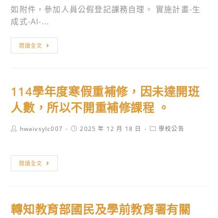
營」
身
請
如附件，參加人員公假登記課務自理。 實施計畫-生
活
學
查
成式-AI-...
動，
習
照。
歡
轉
中
閱讀全文
迎
知
心
踴
國
辦
躍
立
理
報
114學年度寒假重補修，因未達開班
臺
「臺
名
南
灣
人數，所以不開重補修課程 。
參
第
台
加。
一
語
Post
Post
Post
hwaivsylc007
2025 年 12 月 18 日
學校公告
author:
published:
category:
高
語
級
言
114
中
閱讀全文
能
學
學
力
年
教
認
度
育
證
轉知教育部國民及學前教育署有關
寒
部
【考