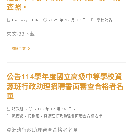
評
查照。
量
辦
Post
Post
Post
hwaivsylc006
2025 年 12 月 19 日
學校公告
author:
法」
published:
category:
第
來文-33下載
11
「高
條、
閱讀全文
級
第
中
19
等
條，
公告114學年度國立高級中等學校資
學
業
校
經
源班行政助理招聘書面審查合格者名
進
本
單
修
部
部
於
Post
Post
特教組
2025 年 12 月 19 日
學
author:
published:
中
Post
教務處
/
特教組
/
資源班行政助理書面審查合格名單
category:
生
華
學
民
資源班行政助理審查合格者名單