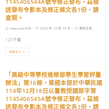
1145406544A號令修正發布，茲檢
送發布令影本及修正條文各1份，請
查照。
Post
Post
Post
hwaivsylc006
2025 年 12 月 19 日
學校公告
author:
published:
category:
123下載
「高
閱讀全文
級
中
等
「高級中等學校進修部學生學習評量
學
校
辦法」第16條，業經本部於中華民國
學
114年12月18日以臺教授國部字第
生
1145406545A號令修正發布，茲檢
學
習
送發布令影本及修正條文各1份，請