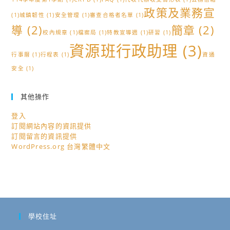
同
桌
政策及業務宣
(1)
城鎮韌性
(1)
安全管理
(1)
審查合格者名單
(1)
學
遊
導
(2)
簡章
(2)
踴
校內規章
(1)
檔案局
(1)
特教宣導週
(1)
研習
(1)
課
躍
資源班行政助理
(3)
程
行事曆
(1)
行程表
(1)
資通
參
設
安全
(1)
加！
計」
研
其他操作
習。
登入
訂閱網站內容的資訊提供
訂閱留言的資訊提供
WordPress.org 台灣繁體中文
學校住址