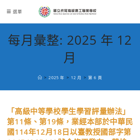
跳
轉
選單
至
主
要
每月彙整: 2025 年 12
內
容
月
>
2025 年
>
12 月
>
第 6 頁
「高級中等學校學生學習評量辦法」
第11條、第19條，業經本部於中華民
國114年12月18日以臺教授國部字第