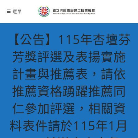
跳
轉
選單
至
主
要
【公告】115年杏壇芬
內
容
芳獎評選及表揚實施
計畫與推薦表，請依
推薦資格踴躍推薦同
仁參加評選，相關資
料表件請於115年1月