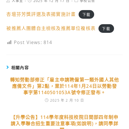
Post
Post
Post
人事室
2025 年 12 月 17 日
學校公告
author:
published:
category:
杏壇芬芳獎評選及表揚實施計畫
下載
被推薦人團體自主檢核及推薦單位複核表
下載
Post Views:
814
相關內容
轉知勞動部修正「雇主申請聘僱第一類外國人其他
應備文件」第2點，業於114年1月24日以勞動發
事字第1140501053A號令修正發布。
2025 年 2 月 10 日
【升學公告】114學年度科技校院日間部四年制申
請入學聯合招生重要注意事項(如說明)，請同學詳