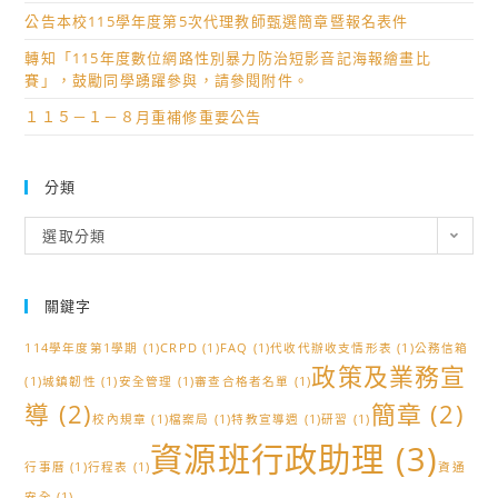
公告本校115學年度第5次代理教師甄選簡章暨報名表件
轉知「115年度數位網路性別暴力防治短影音記海報繪畫比
賽」，鼓勵同學踴躍參與，請參閱附件。
１１５－１－８月重補修重要公告
分類
分
選取分類
類
關鍵字
114學年度第1學期
(1)
CRPD
(1)
FAQ
(1)
代收代辦收支情形表
(1)
公務信箱
政策及業務宣
(1)
城鎮韌性
(1)
安全管理
(1)
審查合格者名單
(1)
導
(2)
簡章
(2)
校內規章
(1)
檔案局
(1)
特教宣導週
(1)
研習
(1)
資源班行政助理
(3)
行事曆
(1)
行程表
(1)
資通
安全
(1)