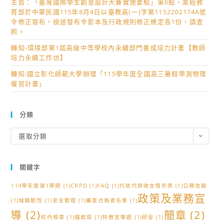
主旨：「臺灣國際學生創意設計大賽實施要點」第6點，業經教
育部於中華民國115年8月4日以臺教高(一)字第1152202174A號
令修正發布，檢送發布令影本及行政規則修正規定各1份，請查
照。
轉知-環境部第1屆高級中等學校內永續部門養成培力計畫【教師
培力永續工作坊】
轉知:國立彰化師範大學辦理「115學年度全國高三暑假學測物理
複習計畫」
分類
分
選取分類
類
關鍵字
114學年度第1學期
(1)
CRPD
(1)
FAQ
(1)
代收代辦收支情形表
(1)
公務信箱
政策及業務宣
(1)
城鎮韌性
(1)
安全管理
(1)
審查合格者名單
(1)
導
(2)
簡章
(2)
校內規章
(1)
檔案局
(1)
特教宣導週
(1)
研習
(1)