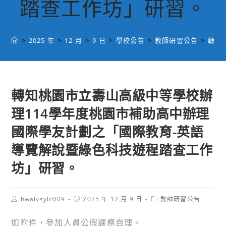
踏查工作坊」研習。
>
2025 年
>
12 月
>
9 日
>
學校公告
>
教師研習公告
>
轉知
轉知桃園市立壽山高級中等學校辦
理114學年度桃園市補助高中辦理
國際學友計劃之「國際教育-英語
導覽解說暨綠色科技遊程踏查工作
坊」研習。
Post
Post
Post
hwaivsylc009
2025 年 12 月 9 日
教師研習公告
author:
published:
category:
如附件，參加人員公假課務自理。