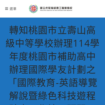
跳
轉
選單
至
主
要
轉知桃園市立壽山高
內
容
級中等學校辦理114學
年度桃園市補助高中
辦理國際學友計劃之
「國際教育-英語導覽
解說暨綠色科技遊程