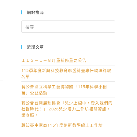
網站搜尋
謠
Search
for:
近期文章
１１５－１－８月重補修重要公告
115學年度新興科技教育聯盟計畫專任助理錄取
名單
轉公告國立科學工藝博物館「115年科學小樹
苗」公益活動
轉公告台灣展翅協會「兒少上線中，登入我們的
社群時代！」 2026兒少培力工作坊相關資訊，
請查照。
轉知臺中家商115年度創新教學線上工作坊