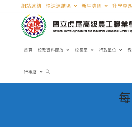
跳
網站連結
快速連結區
新生專區
升學專
轉
至
主
要
內
容
首頁
校務資料開放
校長室
行政單位
行事曆
每