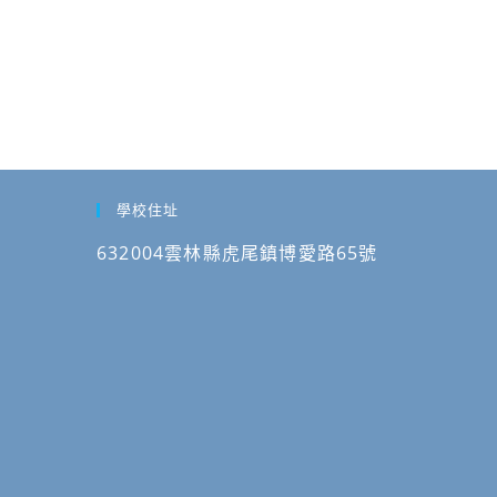
謠
寒
比
假
賽」
「AI
決
應
賽
用-
報
AI
名
故
期
學校住址
事
程
任
632004雲林縣虎尾鎮博愛路65號
資
務
訊，
局
請
及
查
AI
照。
探
險
島
模