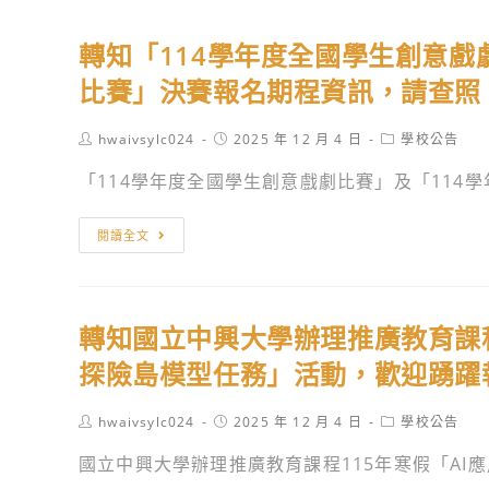
轉知「114學年度全國學生創意戲
比賽」決賽報名期程資訊，請查照
Post
Post
Post
hwaivsylc024
2025 年 12 月 4 日
學校公告
author:
published:
category:
「114學年度全國學生創意戲劇比賽」及「114學年
轉
閱讀全文
知
「114
學
轉知國立中興大學辦理推廣教育課程1
年
度
探險島模型任務」活動，歡迎踴躍
全
國
Post
Post
Post
hwaivsylc024
2025 年 12 月 4 日
學校公告
author:
published:
category:
學
國立中興大學辦理推廣教育課程115年寒假「AI應用-
生