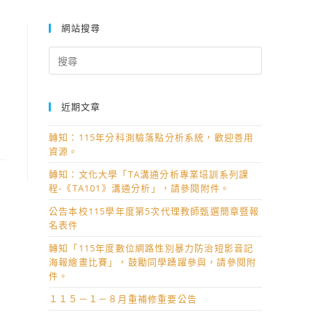
網站搜尋
Search
for:
近期文章
轉知：115年分科測驗落點分析系統，歡迎善用
資源。
轉知：文化大學「TA溝通分析專業培訓系列課
程-《TA101》溝通分析」，請參閱附件。
公告本校115學年度第5次代理教師甄選簡章暨報
名表件
轉知「115年度數位網路性別暴力防治短影音記
海報繪畫比賽」，鼓勵同學踴躍參與，請參閱附
件。
１１５－１－８月重補修重要公告