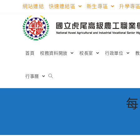
跳
網站連結
快速連結區
新生專區
升學專
轉
至
主
要
內
容
首頁
校務資料開放
校長室
行政單位
行事曆
每