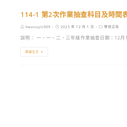
114-1 第2次作業抽查科目及時間
Post
Post
Post
hwaivsylc009
2025 年 12 月 1 日
學校公告
author:
published:
category:
說明： 一、一、二、三年級作業抽查日期：12月11
114-
閱讀全文
1
第
2
次
作
業
抽
查
科
目