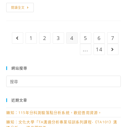
系
營
國
特
閱讀全文
招
立
色，
生
雲
特
訊
林
於
息，
科
115
1
2
3
4
5
6
7
Go to the previous page
鼓
技
年
勵
大
...
14
Go to
寒
同
學
假
學
辦
期
網站搜尋
參
理
間
加。
35
Search
辦
週
for:
理
年
高
校
中
近期文章
慶
主
活
轉知：115年分科測驗落點分析系統，歡迎善用資源。
題
動，
營
轉知：文化大學「TA溝通分析專業培訓系列課程-《TA101》溝
鼓