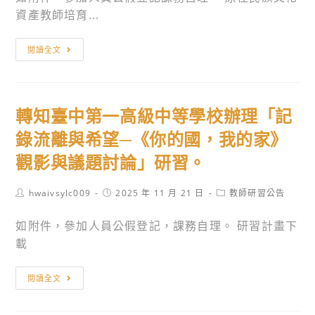
與
辦
資產教師培育...
通
「2025
訊
國
轉
閱讀全文
系
立
知
共
雲
國
同
林
家
轉知臺中第一高級中等學校辦理「記
辦
科
教
理
技
育
錄流離與希望─《你的國，我的家》
「2025
大
研
觀影與議題討論」研習。
年
學
究
畢
研
院
Post
Post
Post
hwaivsylc009
2025 年 11 月 21 日
教師研習公告
業
發
辦
author:
published:
category:
專
成
理
如附件，參加人員公假登記，課務自理。 研習計畫下
題
果
「原
載
成
展」，
住
果
敬
民
轉
閱讀全文
展」
邀
族
知
之
教
文
臺