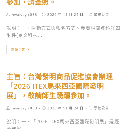
參加，請查照。
Post
Post
Post
hwaivsylc033
2025 年 11 月 24 日
學校公告
author:
published:
category:
說明：一、活動方式與報名方式、參賽相關資料詳如
附件(景文科技...
主
閱讀全文
旨：
檢
送
主旨：台灣發明商品促進協會辦理
景
文
「2026 ITEX馬來西亞國際發明
科
展」，敬請師生踴躍參加。
技
大
Post
Post
Post
hwaivsylc033
2025 年 11 月 24 日
學校公告
學
author:
published:
category:
科
說明：一、「2026 ITEX馬來西亞國際發明展」是經
管
濟部智...