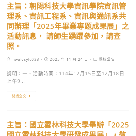
主旨：朝陽科技大學資訊學院資訊管
題
來
科
競
西
技
理系、資訊工程系、資訊與通訊系共
賽」，
亞
大
同辦理「2025年畢業專題成果展」之
鼓
國
學
活動訊息， 請師生踴躍參加，請查
勵
際
美
師
發
容
照。
生
明
系
組
展」，
美
Post
Post
Post
hwaivsylc033
2025 年 11 月 24 日
學校公告
author:
published:
category:
隊
敬
容
說明：一、活動時間：114年12月15日至12月18日
踴
請
科
上午9...
躍
師
技
報
生
碩
主
閱讀全文
名
踴
士
旨：
參
躍
班
朝
加，
參
辦
陽
請
加。
理
主旨：國立雲林科技大學舉辦「2025
科
查
115
技
國立雲林科技大學研發成果展」，敬
照。
級