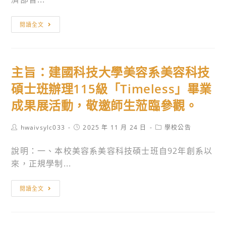
學
院
主
閱讀全文
辦
旨：
理
台
之
灣
主旨：建國科技大學美容系美容科技
「景
發
文
明
碩士班辦理115級「Timeless」畢業
科
商
成果展活動，敬邀師生蒞臨參觀。
技
品
大
促
Post
Post
Post
hwaivsylc033
2025 年 11 月 24 日
學校公告
學
進
author:
published:
category:
2026
協
說明：一、本校美容系美容科技碩士班自92年創系以
全
會
來，正規學制...
國
辦
高
理
主
閱讀全文
中
「2026
旨：
職
ITEX
建
專
馬
國