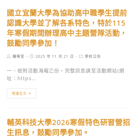
活
職
化
中
國立宜蘭大學為協助高中職學生提前
動
員
資
第
訊
生
產
一
認識大學並了解各系特色，特於115
息，
踴
教
高
年寒假期間辦理高中主題營隊活動，
請
躍
師
級
鼓勵同學參加！
師
報
培
中
生
名
育
等
Post
Post
Post
輔導室
2025 年 11 月 21 日
學校公告
踴
參
暨
學
author:
published:
category:
躍
加，
推
校
一、檢附活動海報乙份，完整訊息請至活動網站(網
參
請
廣
辦
址：https...
加，
查
課
理
請
照。
程
「記
國
閱讀全文
查
計
錄
立
照。
畫」
流
宜
成
離
蘭
果
與
輔英科技大學2026寒假特色研習營招
大
分
希
學
生訊息，鼓勵同學參加。
享
望