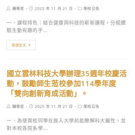
為
會
─《你
協
Post
Post
Post
輔導室
2025 年 11 月 21 日
學校公告
訊
的
author:
published:
category:
助
息。
國，
一、課程特色：結合健康與科技的嶄新課程，分組體
高
我
驗生動有趣的手...
中
的
職
家》
輔
學
閱讀全文
觀
英
生
影
科
提
與
技
前
國立雲林科技大學辦理35週年校慶活
議
大
認
題
學
動，鼓勵師生蒞校參加114學年度
識
討
2026
大
「雙向創新育成活動」。
論」
寒
學
研
假
並
Post
Post
Post
輔導室
2025 年 11 月 21 日
學校公告
習。
特
author:
published:
category:
了
色
一、為使貴校同學在進入大學前能瞭解科大屬性，並
解
研
對本校各院系學...
各
習