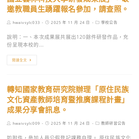
大
「Timeless」
邀教職員生踴躍報名參加，請查照。
學
畢
資
業
Post
Post
Post
hwaivsylc033
2025 年 11 月 24 日
學校公告
訊
author:
published:
category:
成
學
說明：一、本次成果展共展出120餘件研發作品，充
果
院
份呈現本校的...
展
資
活
訊
主
閱讀全文
動，
管
旨：
敬
理
國
邀
系、
立
師
轉知國家教育研究院辦理「原住民族
資
雲
生
訊
林
文化資產教師培育暨推廣課程計畫」
蒞
工
科
臨
成果分享會訊息。
程
技
參
系、
大
觀。
Post
Post
Post
hwaivsylc009
2025 年 11 月 24 日
教師研習公告
資
學
author:
published:
category:
訊
舉
如附件，參加人員公假登記課務自理。 原住民族文化