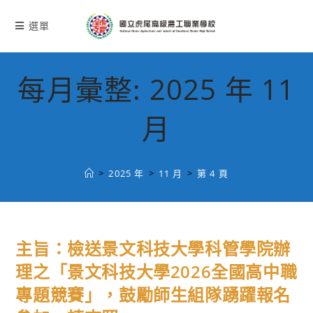
跳
轉
選單
至
主
要
每月彙整: 2025 年 11
內
容
月
>
2025 年
>
11 月
>
第 4 頁
主旨：檢送景文科技大學科管學院辦
理之「景文科技大學2026全國高中職
專題競賽」，鼓勵師生組隊踴躍報名