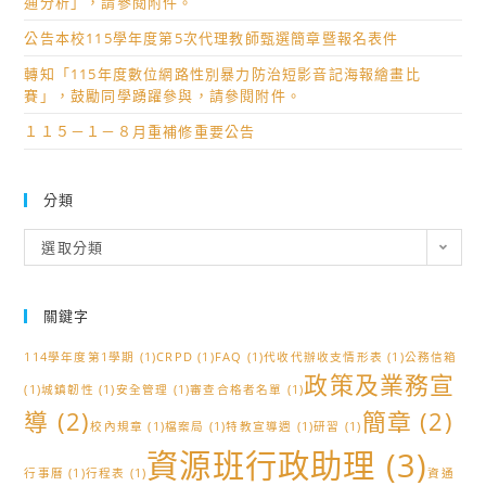
通分析」，請參閱附件。
隊
勵
活
公告本校115學年度第5次代理教師甄選簡章暨報名表件
師
動，
轉知「115年度數位網路性別暴力防治短影音記海報繪畫比
生
鼓
賽」，鼓勵同學踴躍參與，請參閱附件。
蒞
勵
１１５－１－８月重補修重要公告
校
同
參
學
加
參
分類
114
加！
分
學
選取分類
類
年
度
關鍵字
「雙
向
114學年度第1學期
(1)
CRPD
(1)
FAQ
(1)
代收代辦收支情形表
(1)
公務信箱
創
政策及業務宣
(1)
城鎮韌性
(1)
安全管理
(1)
審查合格者名單
(1)
新
導
(2)
簡章
(2)
校內規章
(1)
檔案局
(1)
特教宣導週
(1)
研習
(1)
育
資源班行政助理
(3)
成
行事曆
(1)
行程表
(1)
資通