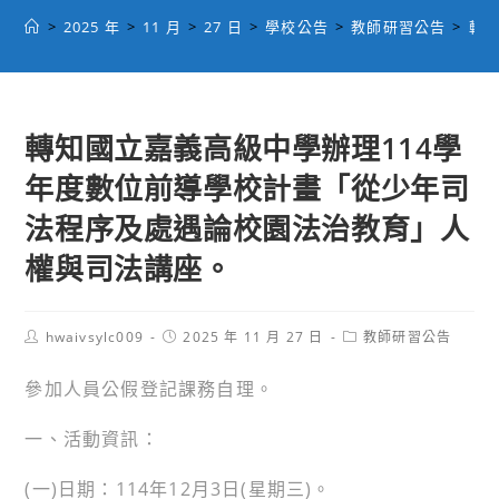
>
2025 年
>
11 月
>
27 日
>
學校公告
>
教師研習公告
>
轉
轉知國立嘉義高級中學辦理114學
年度數位前導學校計畫「從少年司
法程序及處遇論校園法治教育」人
權與司法講座。
Post
Post
Post
hwaivsylc009
2025 年 11 月 27 日
教師研習公告
author:
published:
category:
參加人員公假登記課務自理。
一、活動資訊：
(一)日期：114年12月3日(星期三)。