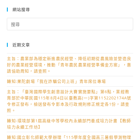
網站搜尋
Search
for:
近期文章
主旨：農業部為穩定新進農民經營、降低初期從農風險並營造良
好的農業經營環境，推動「青年農民農業經營準備金方案」，惠
請協助周知，請查照。
轉知:果陀劇場「我在詐騙公司上班」青年席位專場
主旨：「臺灣國際學生創意設計大賽實施要點」第6點，業經教
育部於中華民國115年8月4日以臺教高(一)字第1152202174A號
令修正發布，檢送發布令影本及行政規則修正規定各1份，請查
照。
轉知-環境部第1屆高級中等學校內永續部門養成培力計畫【教師
培力永續工作坊】
轉知:國立彰化師範大學辦理「115學年度全國高三暑假學測物理