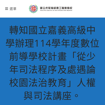
跳
轉
選單
至
主
要
轉知國立嘉義高級中
內
容
學辦理114學年度數位
前導學校計畫「從少
年司法程序及處遇論
校園法治教育」人權
與司法講座。