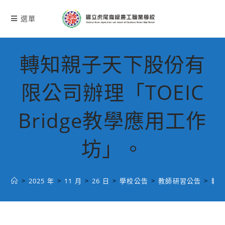
跳
轉
選單
至
主
要
轉知親子天下股份有
內
容
限公司辦理「TOEIC
Bridge教學應用工作
坊」。
>
2025 年
>
11 月
>
26 日
>
學校公告
>
教師研習公告
>
轉知