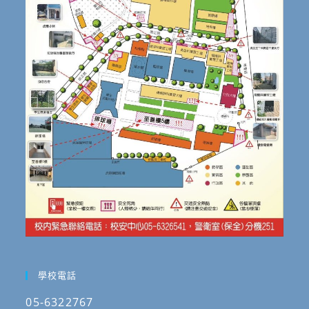
學校電話
05-6322767