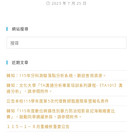
2025 年 7 月 25 日
網站搜尋
Search
for:
近期文章
轉知：115年分科測驗落點分析系統，歡迎善用資源。
轉知：文化大學「TA溝通分析專業培訓系列課程-《TA101》溝
通分析」，請參閱附件。
公告本校115學年度第5次代理教師甄選簡章暨報名表件
轉知「115年度數位網路性別暴力防治短影音記海報繪畫比
賽」，鼓勵同學踴躍參與，請參閱附件。
１１５－１－８月重補修重要公告