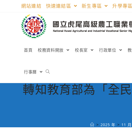
跳
網站連結
快速連結區
新生專區
升學專
轉
至
主
要
內
容
首頁
校務資料開放
校長室
行政單位
行事曆
轉知教育部為「全民
>
2025 年
>
11 月