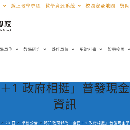
區
線上教學專區
教學資源系統
校園安全地圖
獎
教學單位
教學研究
夥伴單位
承辦計畫
智慧校園
＋1 政府相挺」普發現
資訊
>
20 日
>
學校公告
>
轉知教育部為「全民＋1 政府相挺」普發現金