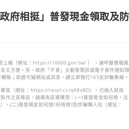
 政府相挺」普發現金領取及
網址：https://10000.gov.tw/ ） ，請呼籲教職員
安全又方便。另，政府「不會」主動發簡訊或電子郵件通知
作轉帳；如遇可疑網站或訊息，請立即撥打165反詐騙專線。
：https://reurl.cc/qK8x8D），已納入財政
製作之宣導品，請廣為宣導運用：(一)普發現金如何領，注
6bl1D6）。(二)普發現金如何領?何時領?防詐騙懶人包（網址：