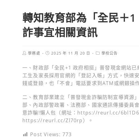
轉知教育部為「全民＋1
詐事宜相關資訊
Post
Post
Post
學務處
2025 年 11 月 20 日
學校公告
author:
published:
category:
一、財政部「全民+1 政府相挺」普發現金網站已經上線（
工生及家長採用官網的「登記入帳」方式，快速
錢或登錄，也「不會」電話要求到ATM或網銀操
二、教育部業建立「普發現金詐騙防制宣導資源」專區（網址
部、內政部警政署、法務部、國家通訊傳播委員會
意詐騙!懶人包（網址：https://reurl.cc/
https://reurl.cc/Zl70rp）。
Post Views:
773