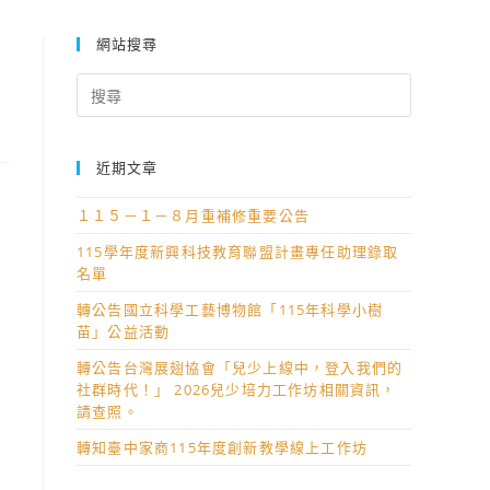
網站搜尋
防
Search
for:
近期文章
１１５－１－８月重補修重要公告
115學年度新興科技教育聯盟計畫專任助理錄取
領
名單
轉公告國立科學工藝博物館「115年科學小樹
苗」公益活動
轉公告台灣展翅協會「兒少上線中，登入我們的
社群時代！」 2026兒少培力工作坊相關資訊，
請查照。
轉知臺中家商115年度創新教學線上工作坊