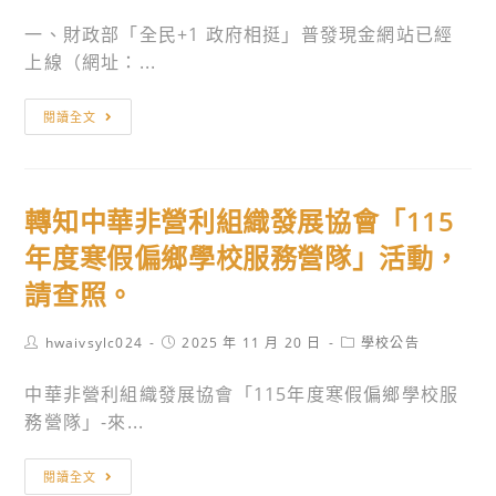
一、財政部「全民+1 政府相挺」普發現金網站已經
上線（網址：...
轉
閱讀全文
知
教
育
轉知中華非營利組織發展協會「115
部
為
年度寒假偏鄉學校服務營隊」活動，
「全
請查照。
民
＋
Post
Post
Post
hwaivsylc024
2025 年 11 月 20 日
學校公告
1
author:
published:
category:
政
中華非營利組織發展協會「115年度寒假偏鄉學校服
府
務營隊」-來...
相
挺」
轉
閱讀全文