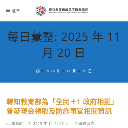
跳
轉
選單
至
主
要
每日彙整: 2025 年 11
內
容
月 20 日
>
2025 年
>
11 月
>
20 日
轉知教育部為「全民＋1 政府相挺」
普發現金領取及防詐事宜相關資訊
Post
Post
Post
學務處
2025 年 11 月 20 日
學校公告
author:
published:
category: