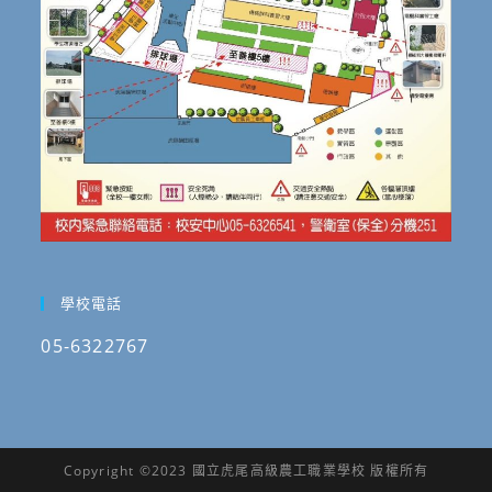
照
表
(如
說
明)，
請
查
照。
學校電話
05-6322767
Copyright ©2023 國立虎尾高級農工職業學校 版權所有