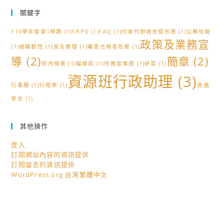
二
關鍵字
技
114學年度第1學期
(1)
CRPD
(1)
FAQ
(1)
代收代辦收支情形表
(1)
公務信箱
技
政策及業務宣
(1)
城鎮韌性
(1)
安全管理
優
(1)
審查合格者名單
(1)
導
(2)
簡章
(2)
入
校內規章
(1)
檔案局
(1)
特教宣導週
(1)
研習
(1)
學
資源班行政助理
(3)
招
行事曆
(1)
行程表
(1)
資通
生
安全
(1)
群
類
其他操作
別
登入
採
訂閱網站內容的資訊提供
計
訂閱留言的資訊提供
技
WordPress.org 台灣繁體中文
藝
技
能
競