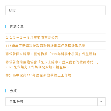
鄉
度
學
Search
四
for:
校
技
服
二
務
近期文章
專
營
甄
１１５－１－８月重補修重要公告
隊」
選
活
115學年度新興科技教育聯盟計畫專任助理錄取名單
入
動，
轉公告國立科學工藝博物館「115年科學小樹苗」公益活動
學、
請
四
轉公告台灣展翅協會「兒少上線中，登入我們的社群時代！」
查
技
2026兒少培力工作坊相關資訊，請查照。
照。
二
轉知臺中家商115年度創新教學線上工作坊
專
技
分類
優
入
分
選取分類
學
類
及