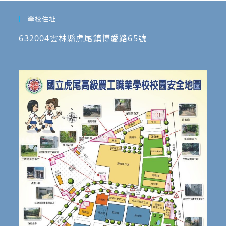
賽
學校住址
優
勝、
632004雲林縣虎尾鎮博愛路65號
技
術
士
職
(種)
類
及
專
技
普
考
類
科
對