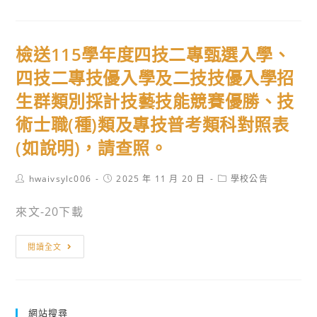
普
知
發
中
現
華
檢送115學年度四技二專甄選入學、
金
非
領
營
四技二專技優入學及二技技優入學招
取
利
生群類別採計技藝技能競賽優勝、技
及
組
術士職(種)類及專技普考類科對照表
防
織
詐
發
(如說明)，請查照。
事
展
宜
協
Post
Post
Post
hwaivsylc006
2025 年 11 月 20 日
學校公告
author:
published:
category:
相
會
來文-20下載
關
「115
資
年
檢
閱讀全文
訊
度
送
寒
115
假
學
偏
年
網站搜尋