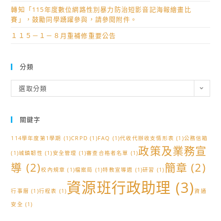
轉知「115年度數位網路性別暴力防治短影音記海報繪畫比
賽」，鼓勵同學踴躍參與，請參閱附件。
１１５－１－８月重補修重要公告
分類
分
選取分類
類
關鍵字
114學年度第1學期
(1)
CRPD
(1)
FAQ
(1)
代收代辦收支情形表
(1)
公務信箱
政策及業務宣
(1)
城鎮韌性
(1)
安全管理
(1)
審查合格者名單
(1)
導
(2)
簡章
(2)
校內規章
(1)
檔案局
(1)
特教宣導週
(1)
研習
(1)
資源班行政助理
(3)
行事曆
(1)
行程表
(1)
資通
安全
(1)