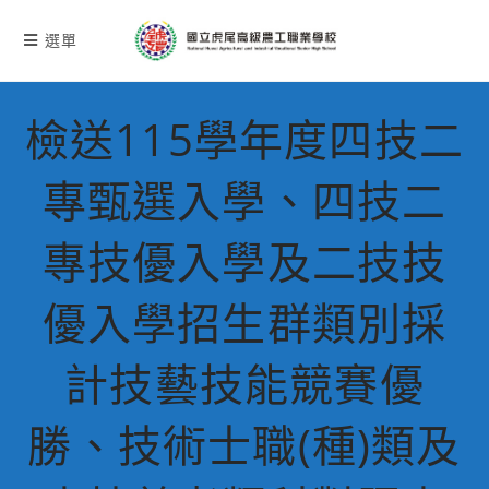
跳
轉
選單
至
主
要
檢送115學年度四技二
內
容
專甄選入學、四技二
專技優入學及二技技
優入學招生群類別採
計技藝技能競賽優
勝、技術士職(種)類及