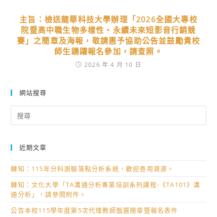
主旨：檢送龍華科技大學辦理「2026全國大專校
院暨高中職生物多樣性‧永續未來短影音行銷競
賽」之簡章及海報，敬請惠予協助公告並鼓勵貴校
師生踴躍報名參加，請查照。
2026 年 4 月 10 日
網站搜尋
Search
for:
近期文章
轉知：115年分科測驗落點分析系統，歡迎善用資源。
轉知：文化大學「TA溝通分析專業培訓系列課程-《TA101》溝
通分析」，請參閱附件。
公告本校115學年度第5次代理教師甄選簡章暨報名表件