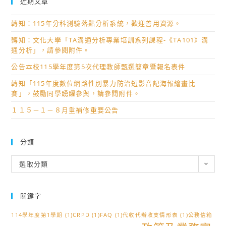
近期文章
轉知：115年分科測驗落點分析系統，歡迎善用資源。
轉知：文化大學「TA溝通分析專業培訓系列課程-《TA101》溝
通分析」，請參閱附件。
公告本校115學年度第5次代理教師甄選簡章暨報名表件
轉知「115年度數位網路性別暴力防治短影音記海報繪畫比
賽」，鼓勵同學踴躍參與，請參閱附件。
１１５－１－８月重補修重要公告
分類
分
選取分類
類
關鍵字
114學年度第1學期
(1)
CRPD
(1)
FAQ
(1)
代收代辦收支情形表
(1)
公務信箱