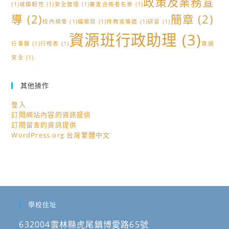
政策及業務宣
(1)
城鎮韌性
(1)
安全管理
(1)
審查合格者名單
(1)
導
(2)
簡章
(2)
校內規章
(1)
檔案局
(1)
特教宣導週
(1)
研習
(1)
資源班行政助理
(3)
行事曆
(1)
行程表
(1)
資通
安全
(1)
其他操作
登入
訂閱網站內容的資訊提供
訂閱留言的資訊提供
WordPress.org 台灣繁體中文
學校住址
632004雲林縣虎尾鎮博愛路65號