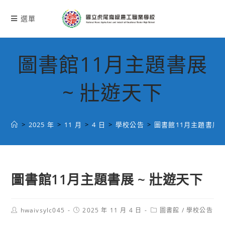
跳
轉
選單
至
主
要
圖書館11月主題書展
內
容
~ 壯遊天下
>
2025 年
>
11 月
>
4 日
>
學校公告
>
圖書館11月主題書展 
圖書館11月主題書展 ~ 壯遊天下
Post
Post
Post
hwaivsylc045
2025 年 11 月 4 日
圖書館
/
學校公告
author:
published:
category: