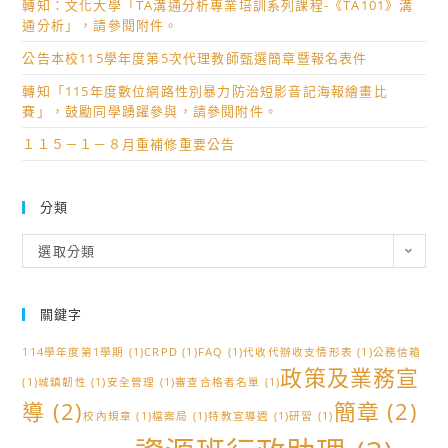
轉知：文化大學「TA溝通分析專業培訓系列課程-《TA101》溝
通分析」，請參閱附件。
公告本校115學年度第5次代理教師甄選簡章暨報名表件
轉知「115年度數位網路性別暴力防治短影音記海報繪畫比
賽」，鼓勵同學踴躍參與，請參閱附件。
１１５－１－８月重補修重要公告
分類
分
選取分類
類
關鍵字
114學年度第1學期
(1)
CRPD
(1)
FAQ
(1)
代收代辦收支情形表
(1)
公務信箱
政策及業務宣
(1)
城鎮韌性
(1)
安全管理
(1)
審查合格者名單
(1)
導
(2)
簡章
(2)
校內規章
(1)
檔案局
(1)
特教宣導週
(1)
研習
(1)