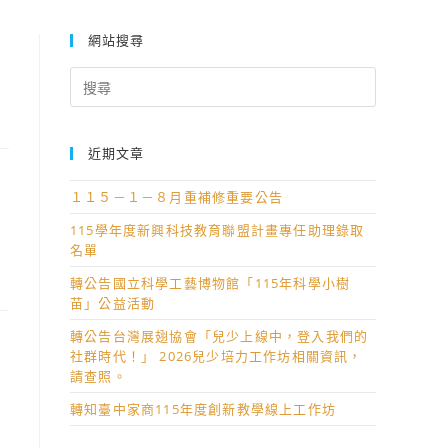
網站搜尋
Search
for:
近期文章
１１５－１－８月重補修重要公告
115學年度新興科技教育聯盟計畫專任助理錄取
名單
轉公告國立科學工藝博物館「115年科學小樹
苗」公益活動
轉公告台灣展翅協會「兒少上線中，登入我們的
社群時代！」 2026兒少培力工作坊相關資訊，
請查照。
轉知臺中家商115年度創新教學線上工作坊