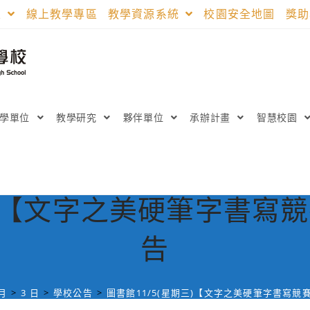
區
線上教學專區
教學資源系統
校園安全地圖
獎
教學單位
教學研究
夥伴單位
承辦計畫
智慧校園
期三)【文字之美硬筆字書寫
告
 月
>
3 日
>
學校公告
>
圖書館11/5(星期三)【文字之美硬筆字書寫