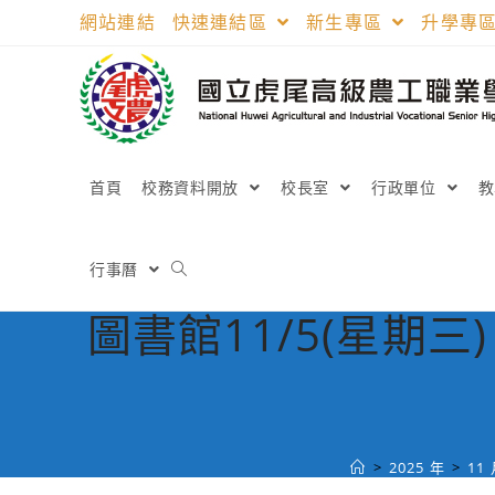
跳
網站連結
快速連結區
新生專區
升學專
轉
至
主
要
內
容
首頁
校務資料開放
校長室
行政單位
行事曆
圖書館11/5(星
>
2025 年
>
11