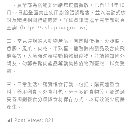
ㄧ、農業部為防範非洲豬瘟疫情擴散，已自114年10
月22日起全面禁止使用廚餘餵飼豬隻，並以滾動式檢
討及精進相關措施應變，詳細資訊請逕至農業部網頁
查詢（https://asf.aphia.gov.tw/）
二、常見違規輸入動物產品，有肉鬆蛋捲、火腿腸、
香腸、鳳爪、肉乾、半熟蛋、雞鴨鵝肉製品及含肉飛
機餐等，入境時勿攜帶動植物檢疫物，並請轉知國外
親友，勿郵寄豬肉產品等動物檢疫物到臺灣，以免受
罰。
三、日常生活中落實惜食行動，包括：購買適量食
材、善用剩食、外食打包、分享多餘食物等，並透過
妥善規劃餐食分量與食材保存方式，以有效減少廚餘
產生。
Post Views:
821