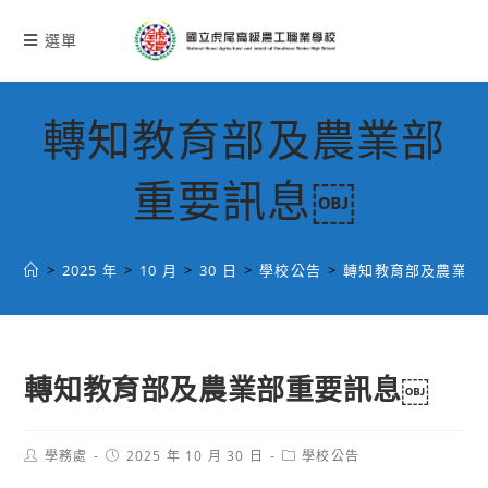
跳
轉
選單
至
主
要
轉知教育部及農業部
內
容
重要訊息￼
>
2025 年
>
10 月
>
30 日
>
學校公告
>
轉知教育部及農業部
轉知教育部及農業部重要訊息￼
Post
Post
Post
學務處
2025 年 10 月 30 日
學校公告
author:
published:
category: