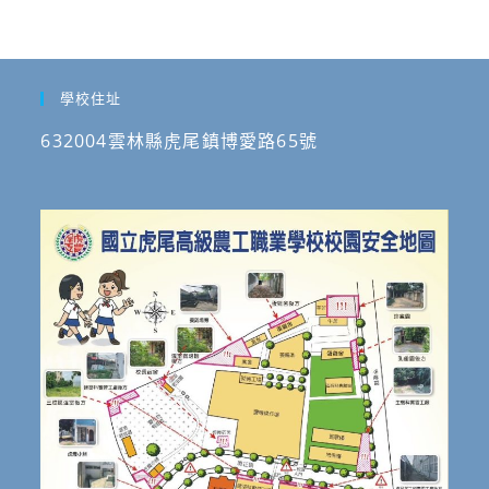
學校住址
632004雲林縣虎尾鎮博愛路65號