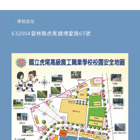
學校住址
632004雲林縣虎尾鎮博愛路65號