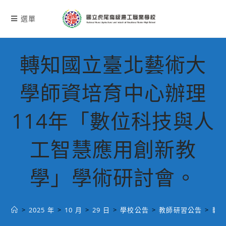
跳
轉
選單
至
主
要
轉知國立臺北藝術大
內
容
學師資培育中心辦理
114年「數位科技與人
工智慧應用創新教
學」學術研討會。
>
2025 年
>
10 月
>
29 日
>
學校公告
>
教師研習公告
>
轉知