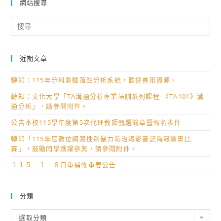
網站搜尋
Search
for:
近期文章
轉知：115年分科測驗落點分析系統，歡迎善用資源。
轉知：文化大學「TA溝通分析專業培訓系列課程-《TA101》溝
通分析」，請參閱附件。
公告本校115學年度第5次代理教師甄選簡章暨報名表件
轉知「115年度數位網路性別暴力防治短影音記海報繪畫比
賽」，鼓勵同學踴躍參與，請參閱附件。
１１５－１－８月重補修重要公告
分類
分
選取分類