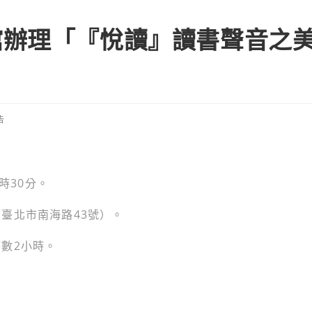
館辦理「『悅讀』讀書聲音之
告
時30分。
臺北市南海路43號）。
數2小時。