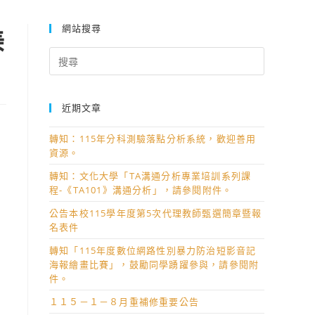
網站搜尋
美
Search
for:
近期文章
轉知：115年分科測驗落點分析系統，歡迎善用
資源。
轉知：文化大學「TA溝通分析專業培訓系列課
程-《TA101》溝通分析」，請參閱附件。
公告本校115學年度第5次代理教師甄選簡章暨報
名表件
轉知「115年度數位網路性別暴力防治短影音記
海報繪畫比賽」，鼓勵同學踴躍參與，請參閱附
件。
１１５－１－８月重補修重要公告