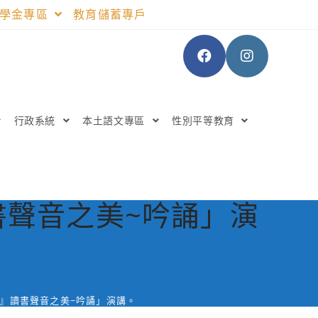
助學金專區
教育儲蓄專戶
行政系統
本土語文專區
性別平等教育
聲音之美~吟誦」演
』讀書聲音之美~吟誦」演講。