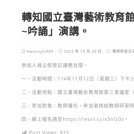
轉知國立臺灣藝術教育
~吟誦」演講。
Post
Post
Post
hwaivsylc009
2025 年 10 月 20 日
教師研習公
author:
published:
category:
參加人員公假登記課務自理。
一、活動時間：114年11月12日（星期三）下午2
二、活動地點：國立臺灣藝術教育館第三會議室（
三、參加對象：教師優先，參加者核給教師研習時
四、線上報名請至https://reurl.cc/x3nGOz。
Post Views:
815