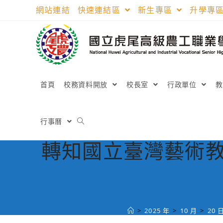
跳
網站連結
快速連結區
新生專區
升學專
轉
至
主
要
內
容
首頁
校務資料開放
校長室
行政單位
行事曆
轉知國立臺灣藝術
>
2025 年
>
10 月
>
20 