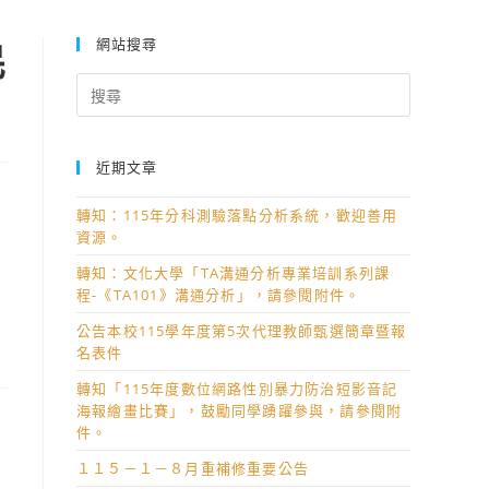
網站搜尋
民
Search
for:
近期文章
轉知：115年分科測驗落點分析系統，歡迎善用
資源。
轉知：文化大學「TA溝通分析專業培訓系列課
程-《TA101》溝通分析」，請參閱附件。
公告本校115學年度第5次代理教師甄選簡章暨報
名表件
轉知「115年度數位網路性別暴力防治短影音記
海報繪畫比賽」，鼓勵同學踴躍參與，請參閱附
件。
１１５－１－８月重補修重要公告