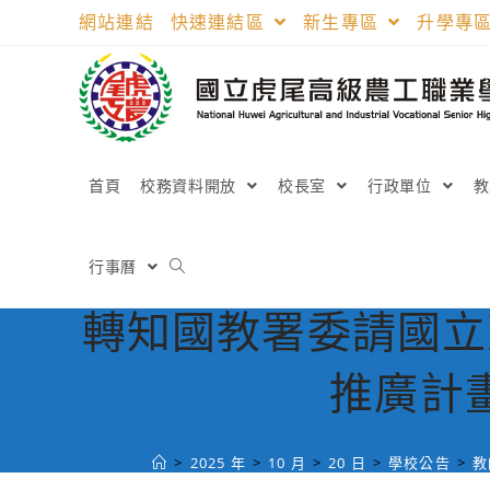
跳
網站連結
快速連結區
新生專區
升學專
轉
至
主
要
內
容
首頁
校務資料開放
校長室
行政單位
行事曆
轉知國教署委請國立
推廣計
>
2025 年
>
10 月
>
20 日
>
學校公告
>
教