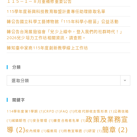
１１５－１－８月重補修重要公告
115學年度新興科技教育聯盟計畫專任助理錄取名單
轉公告國立科學工藝博物館「115年科學小樹苗」公益活動
轉公告台灣展翅協會「兒少上線中，登入我們的社群時代！」
2026兒少培力工作坊相關資訊，請查照。
轉知臺中家商115年度創新教學線上工作坊
分類
分
選取分類
類
關鍵字
114學年度第1學期
(1)
CRPD
(1)
FAQ
(1)
代收代辦收支情形表
(1)
公務信箱
政策及業務宣
(1)
城鎮韌性
(1)
安全管理
(1)
審查合格者名單
(1)
導
(2)
簡章
(2)
校內規章
(1)
檔案局
(1)
特教宣導週
(1)
研習
(1)