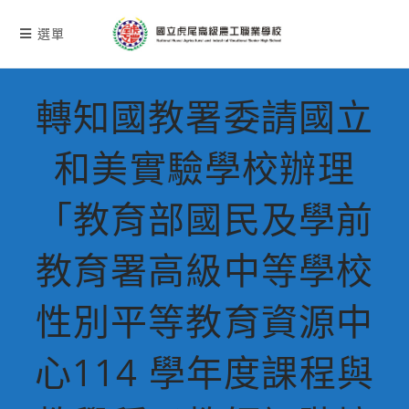
跳
轉
選單
至
主
要
轉知國教署委請國立
內
容
和美實驗學校辦理
「教育部國民及學前
教育署高級中等學校
性別平等教育資源中
心114 學年度課程與