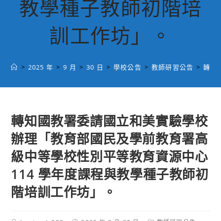
教學種子教師初階培
訓工作坊」。
>
2025 年
>
9 月
>
30 日
>
學校公告
>
教師研習公告
>
轉知
轉知國教署委請國立和美實驗學校
辦理「教育部國民及學前教育署高
級中等學校性別平等教育資源中心
114 學年度課程與教學種子教師初
階培訓工作坊」。