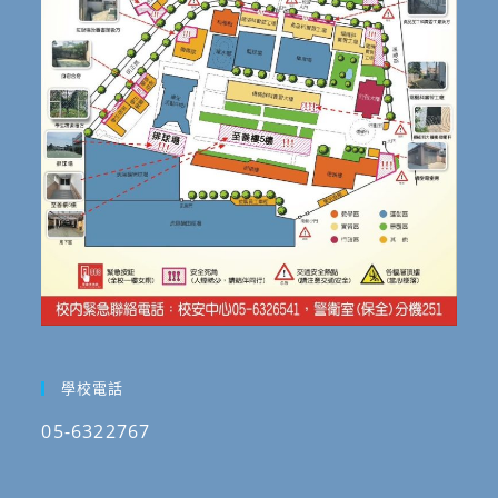
學校電話
05-6322767