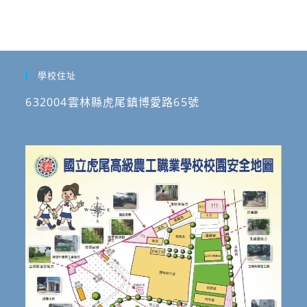
學校住址
632004雲林縣虎尾鎮博愛路65號