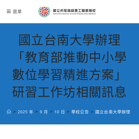
跳
轉
選單
至
主
要
國立台南大學辦理
內
容
「教育部推動中小學
數位學習精進方案」
研習工作坊相關訊息
>
2025 年
>
9 月
>
10 日
>
學校公告
>
國立台南大學辦理「