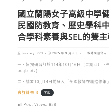
>
2025 年
>
9 月
>
8 日
>
學校公告
>
教師研習公告
>
國立蘭陽女子高級中學
民國防教育、歷史學科
合學科素養與SEL的雙
Post
Post
Post
hwaivsylc009
2025 年 9 月 8 日
教師研習公告
author:
published:
category:
一、旨揭研習訂於114年10月16日（星期四）下午1時10
pcqb-ptz)。
二、請於10月14日前登入「全國教師在職進修網」
實施計畫-3
下載
Post Views:
858