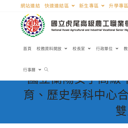
跳
網站連結
快速連結區
新生專區
升學專
轉
至
主
要
內
容
首頁
校務資料開放
校長室
行政單位
行事曆
國立蘭陽女子高級
育、歷史學科中心合
雙