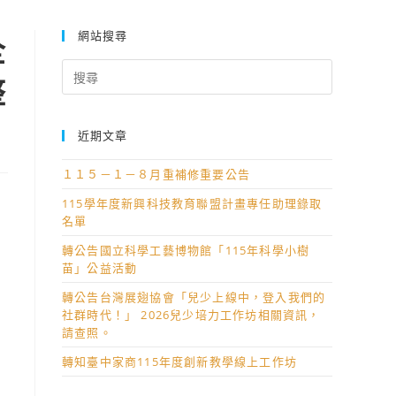
史學科中心合作辦理「讓學習有感：整合學科素養與SEL的雙主軸教學
網站搜尋
全
Search
整
for:
近期文章
１１５－１－８月重補修重要公告
115學年度新興科技教育聯盟計畫專任助理錄取
名單
轉公告國立科學工藝博物館「115年科學小樹
苗」公益活動
轉公告台灣展翅協會「兒少上線中，登入我們的
社群時代！」 2026兒少培力工作坊相關資訊，
請查照。
轉知臺中家商115年度創新教學線上工作坊