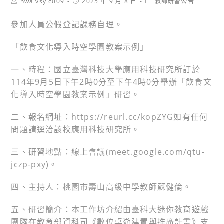
Post
Post
Post
hwaivsylc009
2025 年 9 月 8 日
教師研習公告
author:
published:
category:
參加人員公假登記課務自理。
「飲食文化導入時空學園教案示例」
一、時程：國立臺灣科技大學應用科技研究所訂於
114年9月5日下午2時0分至下午4時0分舉辦「飲食文
化導入時空學園教案示例」研習。
二、報名網址：https://reurl.cc/kopZYG如有任何
問題請逕洽該校應用科技研究所。
三、研習地點：線上會議(meet.google.com/qtu-
jczp-pxy)。
四、主持人：桃園市壽山高級中學教師蘇健倫。
五、研習簡介：本工作坊介紹由臺科大迷你教育遊戲
團隊在教育部資科司《數位桌遊建置與推廣計畫》支