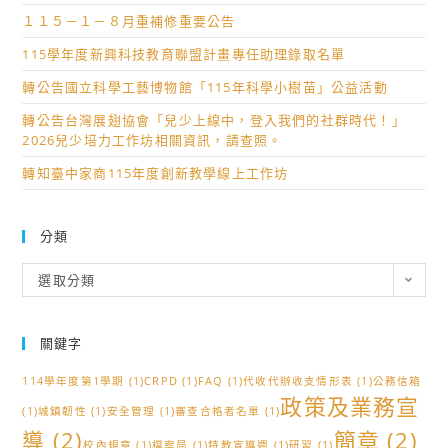
１１５－１－８月重補修重要公告
115學年度新興科技教育聯盟計畫專任助理錄取名單
轉公告國立科學工藝博物館「115年科學小樹苗」公益活動
轉公告台灣展翅協會「兒少上線中，登入我們的社群時代！」
2026兒少培力工作坊相關資訊，請查照。
轉知臺中家商115年度創新教學線上工作坊
分類
分
選取分類
類
關鍵字
114學年度第1學期
(1)
CRPD
(1)
FAQ
(1)
代收代辦收支情形表
(1)
公務信箱
政策及業務宣
(1)
城鎮韌性
(1)
安全管理
(1)
審查合格者名單
(1)
導
(2)
簡章
(2)
校內規章
(1)
檔案局
(1)
特教宣導週
(1)
研習
(1)