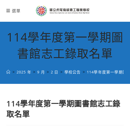
跳
轉
選單
至
主
要
114學年度第一學期圖
內
容
書館志工錄取名單
>
2025 年
>
9 月
>
2 日
>
學校公告
>
114學年度第一學期圖
114學年度第一學期圖書館志工錄
取名單