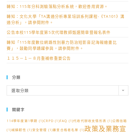
轉知：115年分科測驗落點分析系統，歡迎善用資源。
轉知：文化大學「TA溝通分析專業培訓系列課程-《TA101》溝
通分析」，請參閱附件。
公告本校115學年度第5次代理教師甄選簡章暨報名表件
轉知「115年度數位網路性別暴力防治短影音記海報繪畫比
賽」，鼓勵同學踴躍參與，請參閱附件。
１１５－１－８月重補修重要公告
分類
分
選取分類
類
關鍵字
114學年度第1學期
(1)
CRPD
(1)
FAQ
(1)
代收代辦收支情形表
(1)
公務信箱
政策及業務宣
(1)
城鎮韌性
(1)
安全管理
(1)
審查合格者名單
(1)