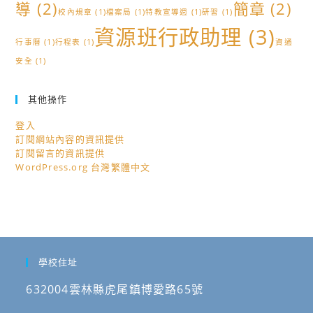
導
(2)
簡章
(2)
校內規章
(1)
檔案局
(1)
特教宣導週
(1)
研習
(1)
資源班行政助理
(3)
行事曆
(1)
行程表
(1)
資通
安全
(1)
其他操作
登入
訂閱網站內容的資訊提供
訂閱留言的資訊提供
WordPress.org 台灣繁體中文
學校住址
632004雲林縣虎尾鎮博愛路65號