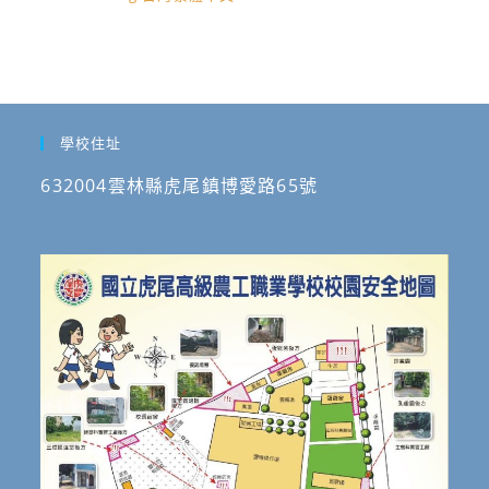
學校住址
632004雲林縣虎尾鎮博愛路65號