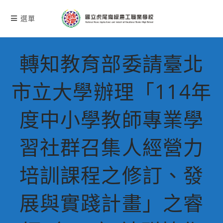
跳
轉
選單
至
主
要
轉知教育部委請臺北
內
容
市立大學辦理「114年
度中小學教師專業學
習社群召集人經營力
培訓課程之修訂、發
展與實踐計畫」之睿