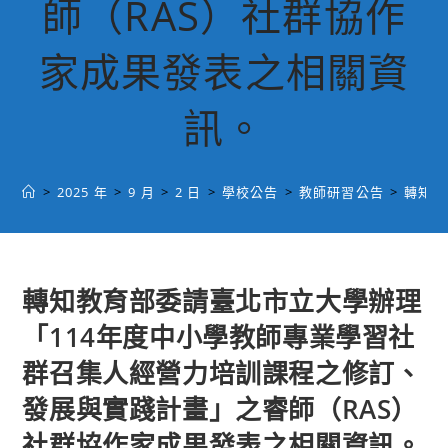
師（RAS）社群協作
家成果發表之相關資
訊。
>
2025 年
>
9 月
>
2 日
>
學校公告
>
教師研習公告
>
轉知教
轉知教育部委請臺北市立大學辦理
「114年度中小學教師專業學習社
群召集人經營力培訓課程之修訂、
發展與實踐計畫」之睿師（RAS）
社群協作家成果發表之相關資訊。