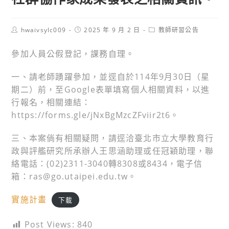
Post
Post
Post
hwaivsylc009
2025 年 9 月 2 日
教師研習公告
author:
published:
category:
參加人員公假登記，課務自理。
一、請老師踴躍參加，並逕自於114年9月30日（星
期二）前，至Google表單填寫個人相關資料，以進
行報名，相關連結：
https://forms.gle/jNxBgMzcZFviir2t6。
三、本案倘有相關疑問，請逕洽臺北市立大學教育行
政與評艦研究所承辦人王思涵助理或任冠穎助理，聯
絡電話：(02)2311-3040轉8308或8434，電子信
箱：ras@go.utaipei.edu.tw。
實施計畫
下載
Post Views:
840