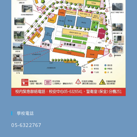
學校電話
05-6322767