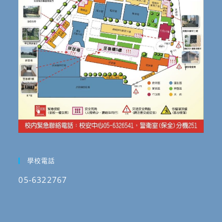
學校電話
05-6322767