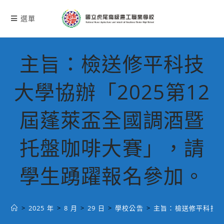
跳
轉
選單
至
主
要
主旨：檢送修平科技
內
容
大學協辦「2025第12
屆蓬萊盃全國調酒暨
托盤咖啡大賽」，請
學生踴躍報名參加。
>
2025 年
>
8 月
>
29 日
>
學校公告
>
主旨：檢送修平科技大