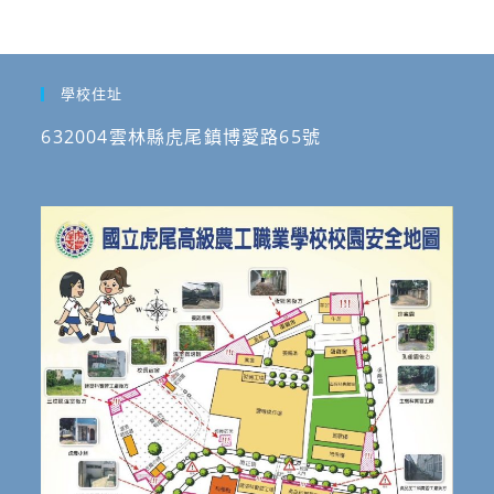
學校住址
632004雲林縣虎尾鎮博愛路65號