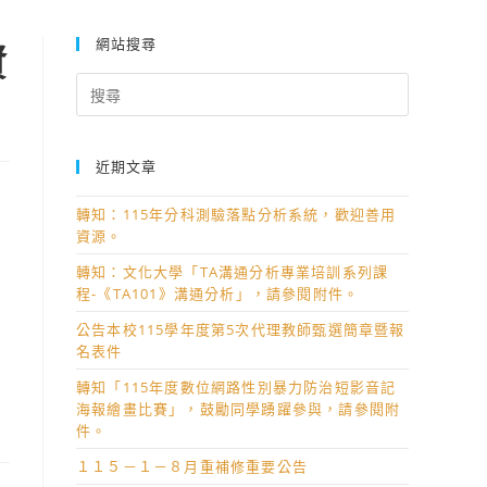
網站搜尋
資
Search
for:
近期文章
轉知：115年分科測驗落點分析系統，歡迎善用
資源。
轉知：文化大學「TA溝通分析專業培訓系列課
程-《TA101》溝通分析」，請參閱附件。
公告本校115學年度第5次代理教師甄選簡章暨報
名表件
轉知「115年度數位網路性別暴力防治短影音記
海報繪畫比賽」，鼓勵同學踴躍參與，請參閱附
件。
１１５－１－８月重補修重要公告