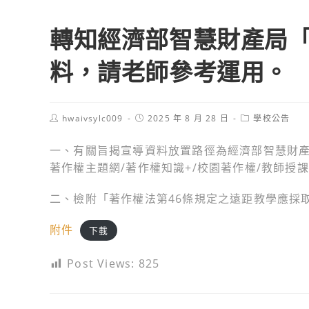
轉知經濟部智慧財產局
料，請老師參考運用。
Post
Post
Post
hwaivsylc009
2025 年 8 月 28 日
學校公告
author:
published:
category:
一、有關旨揭宣導資料放置路徑為經濟部智慧財產局網站（網
著作權主題網/著作權知識+/校園著作權/教師授
二、檢附「著作權法第46條規定之遠距教學應採
附件
下載
Post Views:
825