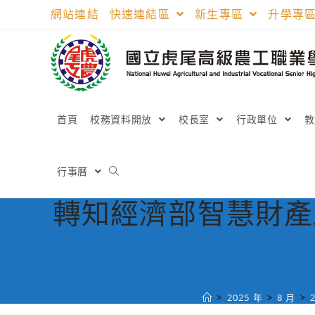
跳
網站連結
快速連結區
新生專區
升學專
轉
至
主
要
內
容
首頁
校務資料開放
校長室
行政單位
行事曆
轉知經濟部智慧財產
>
2025 年
>
8 月
>