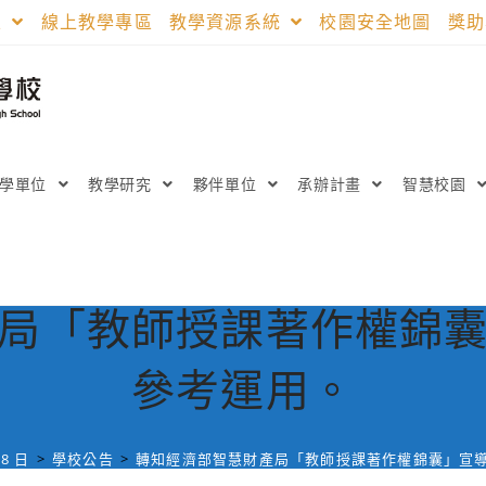
區
線上教學專區
教學資源系統
校園安全地圖
獎
教學單位
教學研究
夥伴單位
承辦計畫
智慧校園
局「教師授課著作權錦
參考運用。
28 日
>
學校公告
>
轉知經濟部智慧財產局「教師授課著作權錦囊」宣