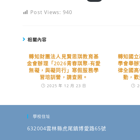
Post Views:
940
相關內容
轉知財團法人見賢思琪教育基
轉知國立
金會辦理「2026青春琪聚-有愛
學會舉辦
無礙，與礙同行」寒假服務學
律全國高
習培訓營，請查照。
動，歡
2025 年 12 月 23 日
2
學校住址
632004雲林縣虎尾鎮博愛路65號