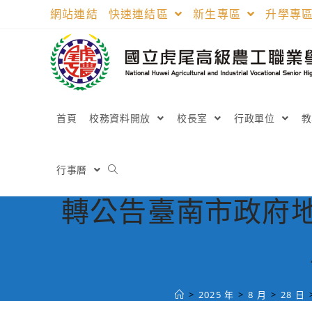
跳
網站連結
快速連結區
新生專區
升學專
轉
至
主
要
內
容
首頁
校務資料開放
校長室
行政單位
行事曆
轉公告臺南市政府地
>
2025 年
>
8 月
>
28 日