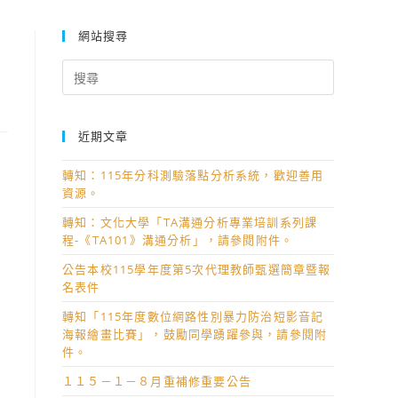
網站搜尋
Search
for:
近期文章
轉知：115年分科測驗落點分析系統，歡迎善用
資源。
轉知：文化大學「TA溝通分析專業培訓系列課
程-《TA101》溝通分析」，請參閱附件。
公告本校115學年度第5次代理教師甄選簡章暨報
名表件
轉知「115年度數位網路性別暴力防治短影音記
海報繪畫比賽」，鼓勵同學踴躍參與，請參閱附
件。
１１５－１－８月重補修重要公告