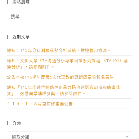
網站搜尋
Search
for:
近期文章
轉知：115年分科測驗落點分析系統，歡迎善用資源。
轉知：文化大學「TA溝通分析專業培訓系列課程-《TA101》溝
通分析」，請參閱附件。
公告本校115學年度第5次代理教師甄選簡章暨報名表件
轉知「115年度數位網路性別暴力防治短影音記海報繪畫比
賽」，鼓勵同學踴躍參與，請參閱附件。
１１５－１－８月重補修重要公告
分類
分
選取分類