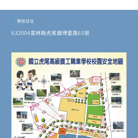
學校住址
632004雲林縣虎尾鎮博愛路65號