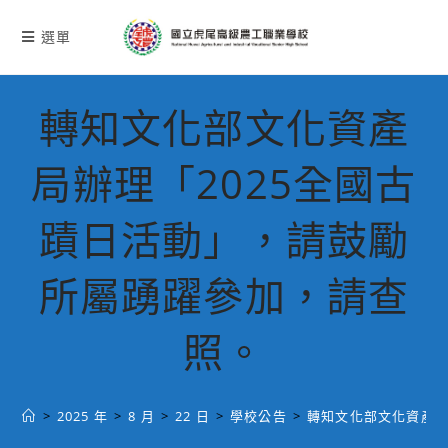
跳
轉
選單
至
主
要
轉知文化部文化資產
內
容
局辦理「2025全國古
蹟日活動」，請鼓勵
所屬踴躍參加，請查
照。
>
2025 年
>
8 月
>
22 日
>
學校公告
>
轉知文化部文化資產局