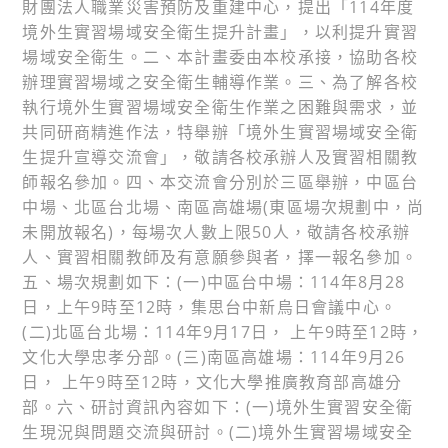
財團法人職業災害預防及重建中心，提出「114年度
境外生實習場域安全衛生提升計畫」，以利提升實習
場域安全衛生。二、本計畫委由本校承接，協助各校
辦理實習場域之安全衛生輔導作業。三、為了解各校
執行境外生實習場域安全衛生作業之困難與需求，並
共同研商精進作法，特舉辦「境外生實習場域安全衛
生提升宣導交流會」，敬請各校承辦人及實習相關教
師報名參加。四、本交流會分別於三區舉辦，中區台
中場、北區台北場、南區高雄場(東區場次規劃中，尚
未開放報名)，每場次人數上限50人，敬請各校承辦
人、實習相關教師及有意願參與者，擇一報名參加。
五、場次規劃如下：(一)中區台中場：114年8月28
日，上午9時至12時，集思台中新烏日會議中心。
(二)北區台北場：114年9月17日， 上午9時至12時，
文化大學忠孝分部。(三)南區高雄場：114年9月26
日， 上午9時至12時，文化大學推廣教育部高雄分
部。六、研討資訊內容如下：(一)境外生實習安全衛
生現況與問題交流與研討。(二)境外生實習場域安全