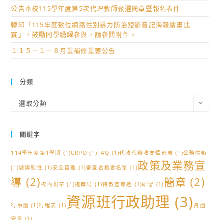
公告本校115學年度第5次代理教師甄選簡章暨報名表件
轉知「115年度數位網路性別暴力防治短影音記海報繪畫比
賽」，鼓勵同學踴躍參與，請參閱附件。
１１５－１－８月重補修重要公告
分類
分
選取分類
類
關鍵字
114學年度第1學期
(1)
CRPD
(1)
FAQ
(1)
代收代辦收支情形表
(1)
公務信箱
政策及業務宣
(1)
城鎮韌性
(1)
安全管理
(1)
審查合格者名單
(1)
導
(2)
簡章
(2)
校內規章
(1)
檔案局
(1)
特教宣導週
(1)
研習
(1)
資源班行政助理
(3)
行事曆
(1)
行程表
(1)
資通
安全
(1)