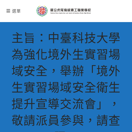
跳
轉
選單
至
主
要
主旨：中臺科技大學
內
容
為強化境外生實習場
域安全，舉辦「境外
生實習場域安全衛生
提升宣導交流會」，
敬請派員參與，請查