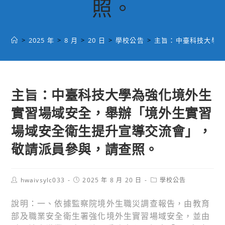
照。
>
2025 年
>
8 月
>
20 日
>
學校公告
>
主旨：中臺科技大學
主旨：中臺科技大學為強化境外生
實習場域安全，舉辦「境外生實習
場域安全衛生提升宣導交流會」，
敬請派員參與，請查照。
Post
Post
Post
hwaivsylc033
2025 年 8 月 20 日
學校公告
author:
published:
category:
說明：一、依據監察院境外生職災調查報告，由教育
部及職業安全衛生署強化境外生實習場域安全，並由